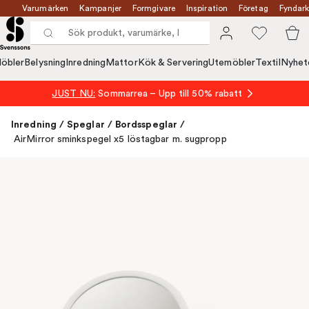
Varumärken
Kampanjer
Formgivare
Inspiration
Företag
Fyndark
öbler
Belysning
Inredning
Mattor
Kök & Servering
Utemöbler
Textil
Nyhet
JUST NU:
Sommarrea – Upp till 50% rabatt
Inredning
/
Speglar
/
Bordsspeglar
/
AirMirror sminkspegel x5 löstagbar m. sugpropp