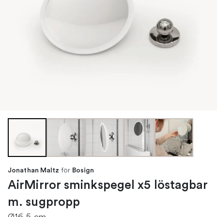
för
Jonathan Maltz
Bosign
AirMirror sminkspegel x5 löstagbar
m. sugpropp
Ø16,5 cm