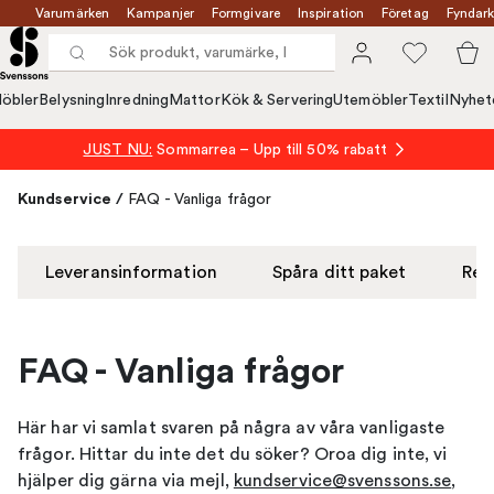
Varumärken
Kampanjer
Formgivare
Inspiration
Företag
Fyndark
öbler
Belysning
Inredning
Mattor
Kök & Servering
Utemöbler
Textil
Nyhet
JUST NU:
Sommarrea – Upp till 50% rabatt
Kundservice
/
FAQ - Vanliga frågor
Leveransinformation
Spåra ditt paket
Ret
FAQ - Vanliga frågor
Här har vi samlat
svaren på några av våra vanligaste
frågor.
Hittar du inte det du söker? Oroa dig inte,
vi
hjälper
dig
gärna via mejl,
kundservice@svenssons.se
,