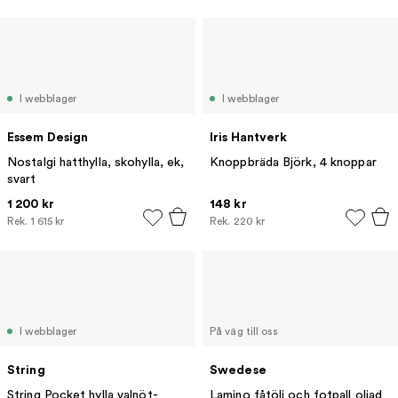
I webblager
I webblager
Essem Design
Iris Hantverk
Nostalgi hatthylla, skohylla, ek,
Knoppbräda Björk, 4 knoppar
svart
1 200 kr
148 kr
Rek.
1 615 kr
Rek.
220 kr
I webblager
På väg till oss
String
Swedese
String Pocket hylla valnöt-
Lamino fåtölj och fotpall oljad