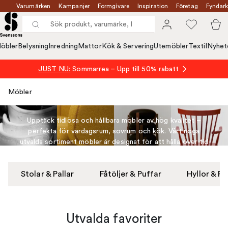
Varumärken
Kampanjer
Formgivare
Inspiration
Företag
Fyndark
öbler
Belysning
Inredning
Mattor
Kök & Servering
Utemöbler
Textil
Nyhet
JUST NU:
Sommarrea – Upp till 50% rabatt
Möbler
Möbler
Upptäck tidlösa och hållbara möbler av hög kvalitet –
perfekta för vardagsrum, sovrum och kök. Vårt noga
utvalda sortiment möbler är designat för att hålla över tid
och ge ditt hem stil och funktion.
Stolar & Pallar
Fåtöljer & Puffar
Hyllor & Fö
Utvalda favoriter