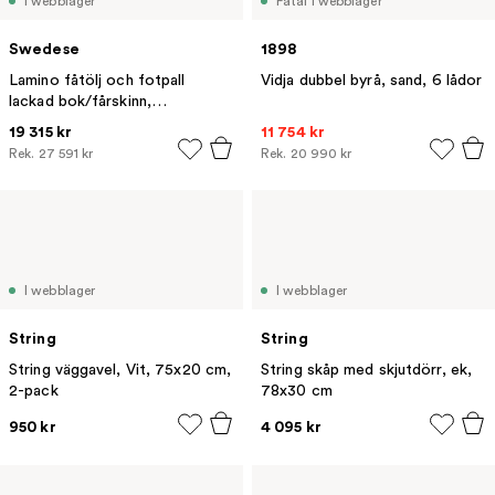
I webblager
Fåtal i webblager
Swedese
1898
Lamino fåtölj och fotpall
Vidja dubbel byrå, sand, 6 lådor
lackad bok/fårskinn,
Scandinavian Grey (grå)
19 315 kr
11 754 kr
Rek.
27 591 kr
Rek.
20 990 kr
I webblager
I webblager
String
String
String väggavel, Vit, 75x20 cm,
String skåp med skjutdörr, ek,
2-pack
78x30 cm
950 kr
4 095 kr