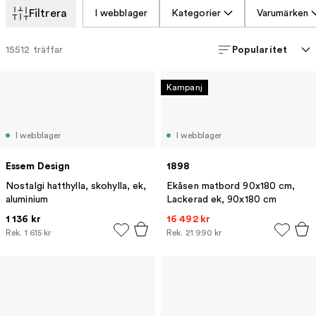
Filtrera
I webblager
Kategorier
Varumärken
Popularitet
15512
träffar
Kampanj
I webblager
I webblager
Essem Design
1898
Nostalgi hatthylla, skohylla, ek,
Ekåsen matbord 90x180 cm,
aluminium
Lackerad ek, 90x180 cm
1 136 kr
16 492 kr
Rek.
1 615 kr
Rek.
21 990 kr