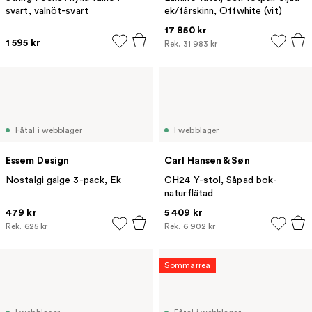
svart, valnöt-svart
ek/fårskinn, Offwhite (vit)
17 850 kr
1 595 kr
Rek.
31 983 kr
Fåtal i webblager
I webblager
Essem Design
Carl Hansen & Søn
Nostalgi galge 3-pack, Ek
CH24 Y-stol, Såpad bok-
naturflätad
479 kr
5 409 kr
Rek.
625 kr
Rek.
6 902 kr
Sommarrea