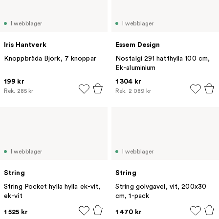
I webblager
I webblager
Iris Hantverk
Essem Design
Knoppbräda Björk, 7 knoppar
Nostalgi 291 hatthylla 100 cm,
Ek-aluminium
199 kr
1 304 kr
Rek.
285 kr
Rek.
2 089 kr
I webblager
I webblager
String
String
String Pocket hylla hylla ek-vit,
String golvgavel, vit, 200x30
ek-vit
cm, 1-pack
1 525 kr
1 470 kr