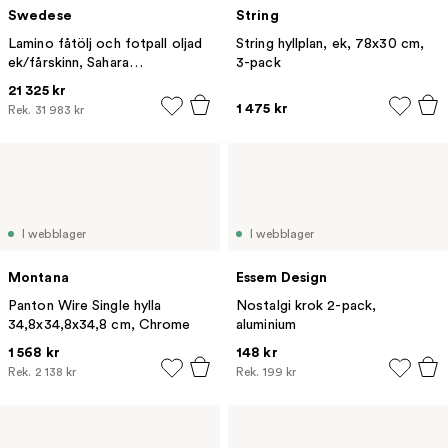
Swedese
String
Lamino fåtölj och fotpall oljad
String hyllplan, ek, 78x30 cm,
ek/fårskinn, Sahara
3-pack
(nougatbrun)
21 325 kr
1 475 kr
Rek.
31 983 kr
I webblager
I webblager
Montana
Essem Design
Panton Wire Single hylla
Nostalgi krok 2-pack,
34,8x34,8x34,8 cm, Chrome
aluminium
1 568 kr
148 kr
Rek.
2 138 kr
Rek.
199 kr