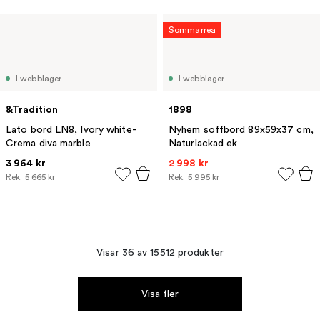
Sommarrea
I webblager
I webblager
&Tradition
1898
Lato bord LN8, Ivory white-
Nyhem soffbord 89x59x37 cm,
Crema diva marble
Naturlackad ek
3 964 kr
2 998 kr
Rek.
5 665 kr
Rek.
5 995 kr
Visar 36 av 15512 produkter
Visa fler