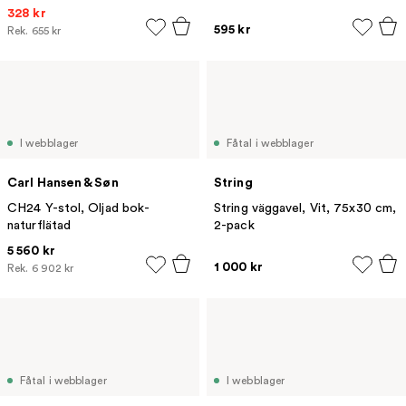
328 kr
595 kr
Rek.
655 kr
I webblager
Fåtal i webblager
Carl Hansen & Søn
String
CH24 Y-stol, Oljad bok-
String väggavel, Vit, 75x30 cm,
naturflätad
2-pack
5 560 kr
1 000 kr
Rek.
6 902 kr
Fåtal i webblager
I webblager