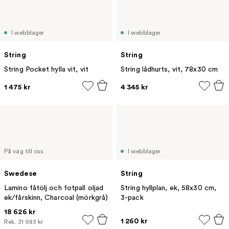
I webblager
I webblager
String
String
String Pocket hylla vit, vit
String lådhurts, vit, 78x30 cm
1 475 kr
4 345 kr
På väg till oss
I webblager
Swedese
String
Lamino fåtölj och fotpall oljad
String hyllplan, ek, 58x30 cm,
ek/fårskinn, Charcoal (mörkgrå)
3-pack
18 626 kr
1 260 kr
Rek.
31 983 kr