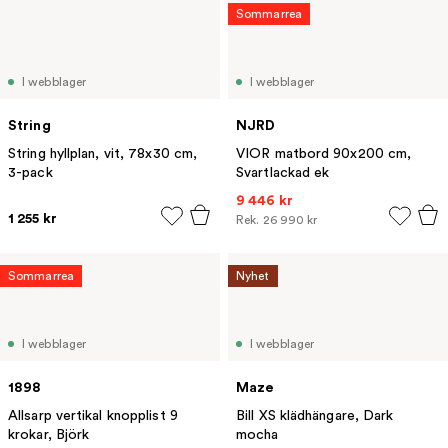
Sommarrea
I webblager
I webblager
String
NJRD
String hyllplan, vit, 78x30 cm,
VIOR matbord 90x200 cm,
3-pack
Svartlackad ek
9 446 kr
1 255 kr
Rek.
26 990 kr
Sommarrea
Nyhet
I webblager
I webblager
1898
Maze
Allsarp vertikal knopplist 9
Bill XS klädhängare, Dark
krokar, Björk
mocha