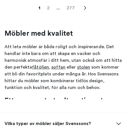
1
2
...
277
Möbler med kvalitet
Att leta möbler är både roligt och inspirerande. Det
handlar inte bara om att skapa en vacker och
harmonisk atmosfär i ditt hem, utan också om att hitta
den perfekta
fåtöljen
,
soffan
eller
stolen
som kommer
att bli din favoritplats under många år. Hos Svenssons
hittar du möbler som kombinerar tidlös design,
funktion och kvalitet, för alla rum och behov.
Ett noggrant utvalt sortiment
möbler
Vilka typer av möbler säljer Svenssons?
Vi erbjuder ett brett urval av möbler från välkända