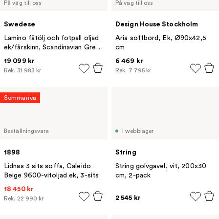
På väg till oss
På väg till oss
Swedese
Design House Stockholm
Lamino fåtölj och fotpall oljad
Aria soffbord, Ek, Ø90x42,5
ek/fårskinn, Scandinavian Grey
cm
(grå)
19 099 kr
6 469 kr
Rek.
31 983 kr
Rek.
7 795 kr
Sommarrea
Beställningsvara
I webblager
1898
String
Lidnäs 3 sits soffa, Caleido
String golvgavel, vit, 200x30
Beige 9600-vitoljad ek, 3-sits
cm, 2-pack
18 450 kr
2 545 kr
Rek.
22 990 kr