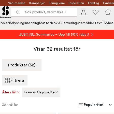
Varumärken
Kampanjer
Formgivare
Inspiration
Företag
Fyndark
öbler
Belysning
Inredning
Mattor
Kök & Servering
Utemöbler
Textil
Nyhet
JUST NU:
Sommarrea – Upp till 50% rabatt
Visar
32
resultat för
Produkter (32)
Filtrera
Återställ
Francis Cayouette
Popularitet
32
träffar