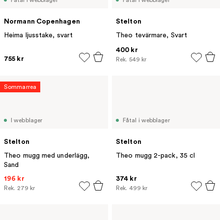
Fåtal i webblager
Fåtal i webblager
Normann Copenhagen
Stelton
Heima ljusstake, svart
Theo tevärmare, Svart
400 kr
755 kr
Rek.
549 kr
Sommarrea
I webblager
Fåtal i webblager
Stelton
Stelton
Theo mugg med underlägg,
Theo mugg 2-pack, 35 cl
Sand
196 kr
374 kr
Rek.
279 kr
Rek.
499 kr