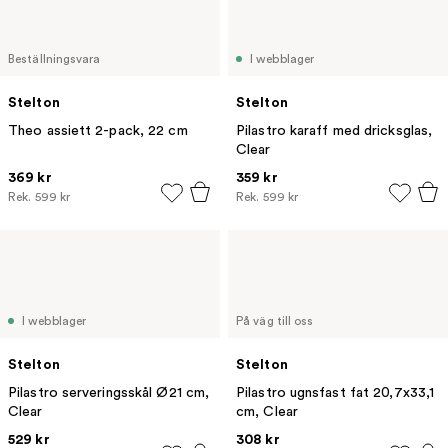
Beställningsvara
I webblager
Stelton
Stelton
Theo assiett 2-pack, 22 cm
Pilastro karaff med dricksglas,
Clear
369 kr
359 kr
Rek.
599 kr
Rek.
599 kr
I webblager
På väg till oss
Stelton
Stelton
Pilastro serveringsskål Ø21 cm,
Pilastro ugnsfast fat 20,7x33,1
Clear
cm, Clear
529 kr
308 kr