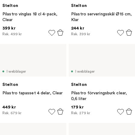
Stelton
Stelton
Pilastro vinglas 18 cl 4-pack,
Pilastro serveringsskål Ø15 cm,
Clear
Klar
399 kr
244 kr
Rek.
499 kr
Rek.
399 kr
I webblager
I webblager
Stelton
Stelton
Pilastro tapasset 4 delar, Clear
Pilastro förvaringsburk clear,
0,6 liter
449 kr
179 kr
Rek.
679 kr
Rek.
279 kr