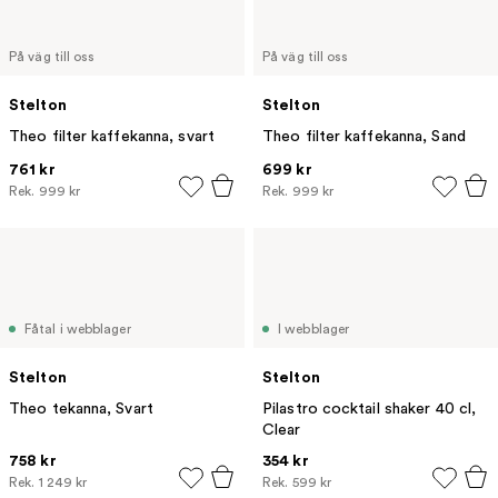
På väg till oss
På väg till oss
Stelton
Stelton
Theo filter kaffekanna, svart
Theo filter kaffekanna, Sand
761 kr
699 kr
Rek.
999 kr
Rek.
999 kr
Fåtal i webblager
I webblager
Stelton
Stelton
Theo tekanna, Svart
Pilastro cocktail shaker 40 cl,
Clear
758 kr
354 kr
Rek.
1 249 kr
Rek.
599 kr