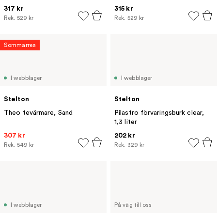
317 kr
315 kr
Rek.
529 kr
Rek.
529 kr
Sommarrea
I webblager
I webblager
Stelton
Stelton
Theo tevärmare, Sand
Pilastro förvaringsburk clear,
1,3 liter
307 kr
202 kr
Rek.
549 kr
Rek.
329 kr
I webblager
På väg till oss