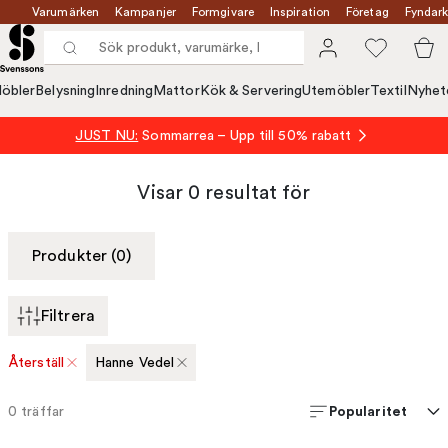
Varumärken
Kampanjer
Formgivare
Inspiration
Företag
Fyndark
öbler
Belysning
Inredning
Mattor
Kök & Servering
Utemöbler
Textil
Nyhet
JUST NU:
Sommarrea – Upp till 50% rabatt
Visar
0
resultat för
Produkter (0)
Filtrera
Återställ
Hanne Vedel
Popularitet
0
träffar