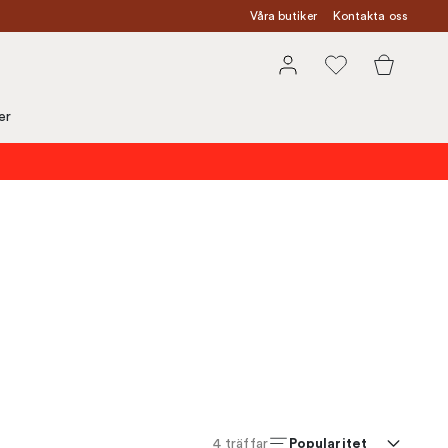
Våra butiker
Kontakta oss
er
Popularitet
4
träffar