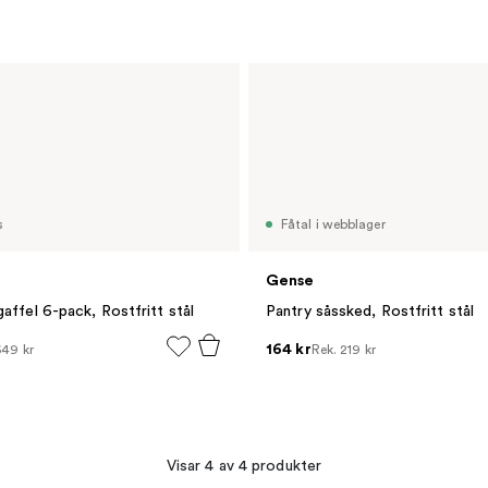
s
Fåtal i webblager
Gense
gaffel 6-pack, Rostfritt stål
Pantry såssked, Rostfritt stål
164 kr
649 kr
Rek.
219 kr
Visar 4 av 4 produkter