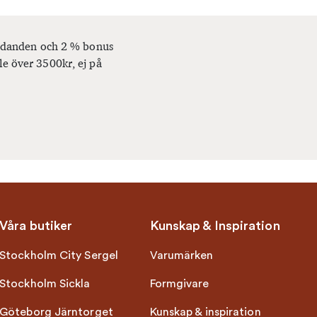
bjudanden och 2 % bonus
le över 3500kr, ej på
Våra butiker
Kunskap & Inspiration
Stockholm City Sergel
Varumärken
Stockholm Sickla
Formgivare
Göteborg Järntorget
Kunskap & inspiration