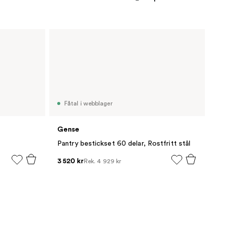
Fåtal i webblager
Gense
Pantry bestickset 60 delar, Rostfritt stål
3 520 kr
Rek.
4 929 kr