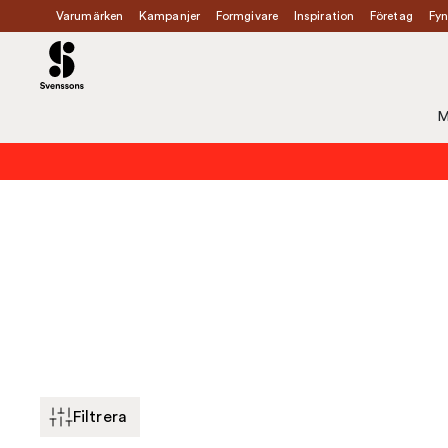
Varumärken
Kampanjer
Formgivare
Inspiration
Företag
Fyn
M
Filtrera