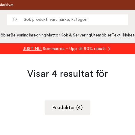
darkivet
öbler
Belysning
Inredning
Mattor
Kök & Servering
Utemöbler
Textil
Nyhet
JUST NU:
Sommarrea – Upp till 50% rabatt
Visar
4
resultat för
Produkter (4)