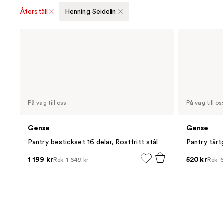
Återställ
Henning Seidelin
På väg till oss
På väg till os
Gense
Gense
Pantry bestickset 16 delar, Rostfritt stål
Pantry tårt
1 199 kr
520 kr
Rek.
1 649 kr
Rek.