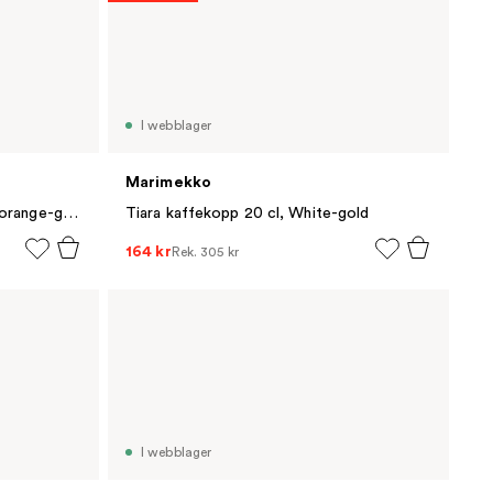
I webblager
Marimekko
Tiara mugg 2,5 dl, White-warm orange-green
Tiara kaffekopp 20 cl, White-gold
164 kr
Rek.
305 kr
I webblager