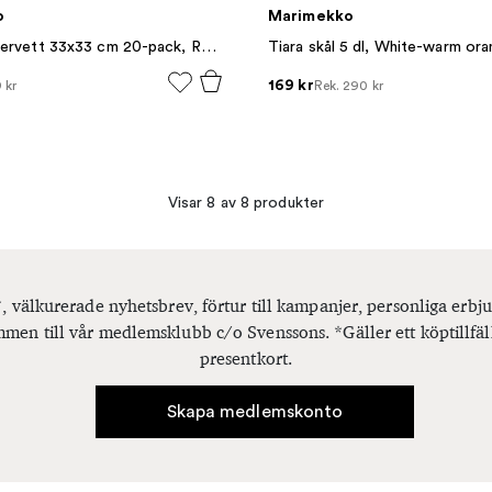
o
Marimekko
Lumimarja servett 33x33 cm 20-pack, Rose
Tiara skål 5 dl, White-warm or
169 kr
 kr
Rek.
290 kr
Visar 8 av 8 produkter
, välkurerade nyhetsbrev, förtur till kampanjer, personliga er
men till vår medlemsklubb c/o Svenssons. *Gäller ett köptillfäl
presentkort.
Skapa medlemskonto