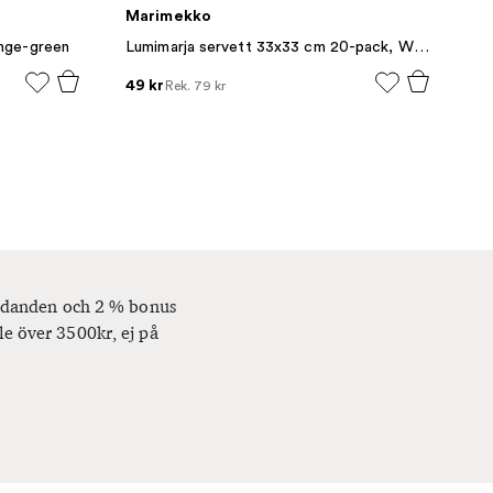
Marimekko
ange-green
Lumimarja servett 33x33 cm 20-pack, White
49 kr
Rek.
79 kr
bjudanden och 2 % bonus
le över 3500kr, ej på