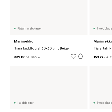
Fåtal i webblager
I webblage
Marimekko
Marimekk
Tiara kuddfodral 50x50 cm, Beige
Tiara tallr
339 kr
159 kr
Rek.
590 kr
Rek.
2
I webblager
I webblage