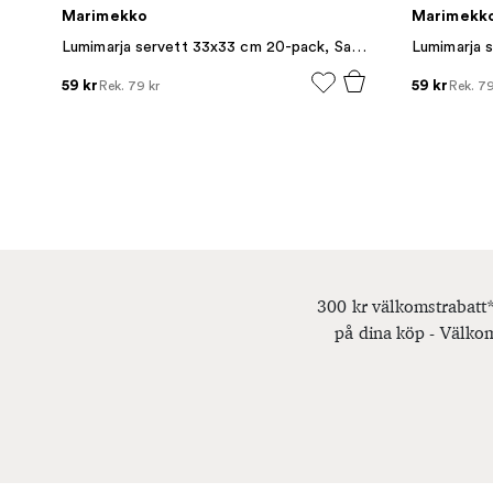
Marimekko
Marimekk
Lumimarja servett 33x33 cm 20-pack, Sage
59 kr
59 kr
Rek.
79 kr
Rek.
79
300 kr välkomstrabatt*
på dina köp - Välkom