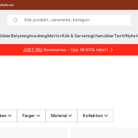
darkivet
öbler
Belysning
Inredning
Mattor
Kök & Servering
Utemöbler
Textil
Nyhet
JUST NU:
Sommarrea – Upp till 50% rabatt
ken
Färger
Material
Kollektion