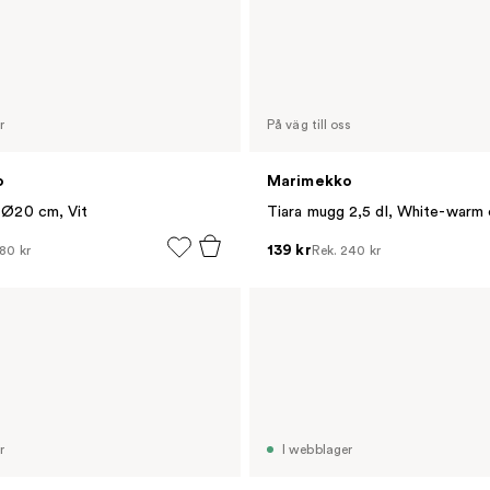
r
På väg till oss
o
Marimekko
ik Ø20 cm, Vit
139 kr
80 kr
Rek.
240 kr
r
I webblager