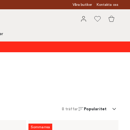
Våra butiker
Kontakta oss
er
Popularitet
8
träffar
Sommarrea