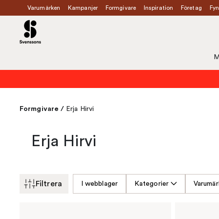
Varumärken
Kampanjer
Formgivare
Inspiration
Företag
Fyn
M
Formgivare
/
Erja Hirvi
Erja Hirvi
Filtrera
I webblager
Kategorier
Varumär