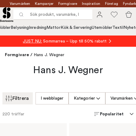
Varumärken
Kampanjer
Formgivare
Inspiration
Företag
Fyndark
öbler
Belysning
Inredning
Mattor
Kök & Servering
Utemöbler
Textil
Nyhet
JUST NU:
Sommarrea – Upp till 50% rabatt
Formgivare
/
Hans J. Wegner
Hans J. Wegner
Filtrera
I webblager
Kategorier
Varumärken
Popularitet
220
träffar