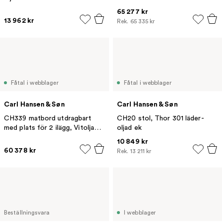
65 277 kr
13 962 kr
Rek.
65 335 kr
Fåtal i webblager
Fåtal i webblager
Carl Hansen & Søn
Carl Hansen & Søn
CH339 matbord utdragbart
CH20 stol, Thor 301 läder-
med plats för 2 ilägg, Vitoljad
oljad ek
ek
10 849 kr
60 378 kr
Rek.
13 211 kr
Beställningsvara
I webblager