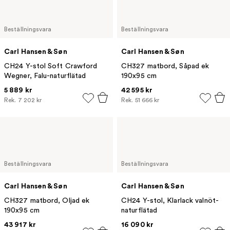
Beställningsvara
Beställningsvara
Carl Hansen & Søn
Carl Hansen & Søn
CH24 Y-stol Soft Crawford
CH327 matbord, Såpad ek
Wegner, Falu-naturflätad
190x95 cm
5 889 kr
42 595 kr
Rek.
7 202 kr
Rek.
51 666 kr
Beställningsvara
Beställningsvara
Carl Hansen & Søn
Carl Hansen & Søn
CH327 matbord, Oljad ek
CH24 Y-stol, Klarlack valnöt-
190x95 cm
naturflätad
43 917 kr
16 090 kr