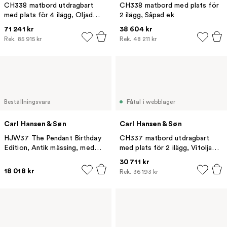
CH338 matbord utdragbart
CH338 matbord med plats för
med plats för 4 ilägg, Oljad
2 ilägg, Såpad ek
valnöt
71 241 kr
38 604 kr
Rek.
85 915 kr
Rek.
48 211 kr
Beställningsvara
Fåtal i webblager
Carl Hansen & Søn
Carl Hansen & Søn
HJW37 The Pendant Birthday
CH337 matbord utdragbart
Edition, Antik mässing, med
med plats för 2 ilägg, Vitoljad
hiss, Ø51 cm
ek
30 711 kr
18 018 kr
Rek.
36 193 kr