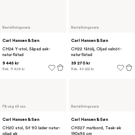
Beställningsvara
Beställningsvara
Carl Hansen & Søn
Carl Hansen & Søn
CH24 Y-stol, Såpad ask-
CH22 fåtölj, Oljad valnöt-
naturflätad
naturflätad
9 445 kr
39 270 kr
Rek.
11 408 kr
Rek.
43 555 kr
På väg till oss
Beställningsvara
Carl Hansen & Søn
Carl Hansen & Søn
CH20 stol, Sif 90 läder natur-
CH327 matbord, Teak-ek
oljad ek
190x95 cm