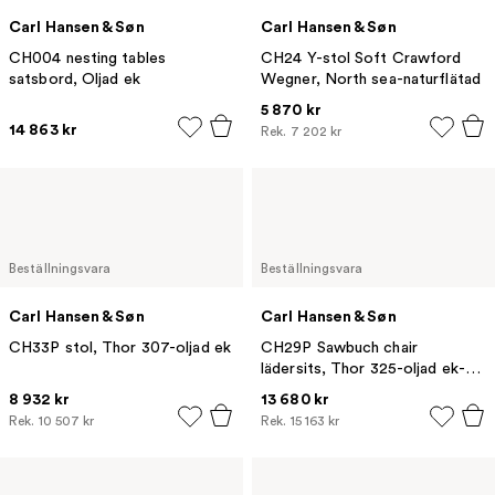
Carl Hansen & Søn
Carl Hansen & Søn
CH004 nesting tables
CH24 Y-stol Soft Crawford
satsbord, Oljad ek
Wegner, North sea-naturflätad
5 870 kr
14 863 kr
Rek.
7 202 kr
Beställningsvara
Beställningsvara
Carl Hansen & Søn
Carl Hansen & Søn
CH33P stol, Thor 307-oljad ek
CH29P Sawbuch chair
lädersits, Thor 325-oljad ek-
naturfärgad
8 932 kr
13 680 kr
Rek.
10 507 kr
Rek.
15 163 kr