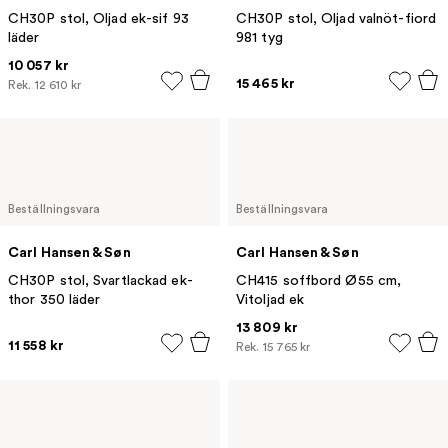
CH30P stol, Oljad ek-sif 93
CH30P stol, Oljad valnöt-fiord
läder
981 tyg
10 057 kr
15 465 kr
Rek.
12 610 kr
Beställningsvara
Beställningsvara
Carl Hansen & Søn
Carl Hansen & Søn
CH30P stol, Svartlackad ek-
CH415 soffbord Ø55 cm,
thor 350 läder
Vitoljad ek
13 809 kr
11 558 kr
Rek.
15 765 kr