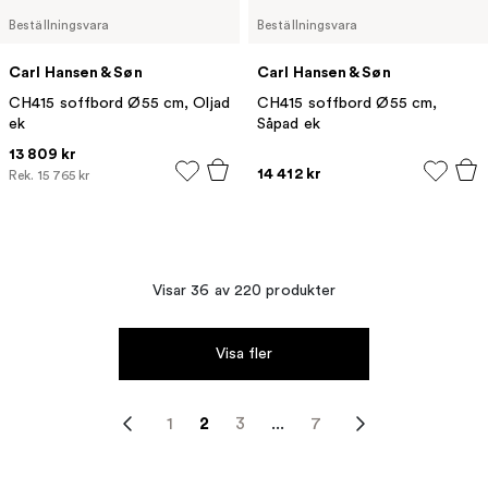
Beställningsvara
Beställningsvara
Carl Hansen & Søn
Carl Hansen & Søn
CH415 soffbord Ø55 cm, Oljad
CH415 soffbord Ø55 cm,
ek
Såpad ek
13 809 kr
14 412 kr
Rek.
15 765 kr
Visar 36 av 220 produkter
Visa fler
1
2
3
...
7