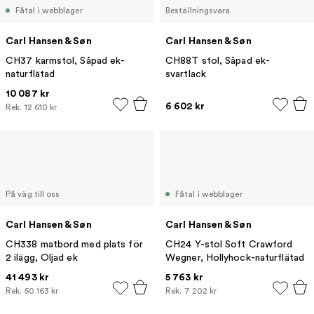
Fåtal i webblager
Beställningsvara
Carl Hansen & Søn
Carl Hansen & Søn
CH37 karmstol, Såpad ek-
CH88T stol, Såpad ek-
naturflätad
svartlack
10 087 kr
6 602 kr
Rek.
12 610 kr
På väg till oss
Fåtal i webblager
Carl Hansen & Søn
Carl Hansen & Søn
CH338 matbord med plats för
CH24 Y-stol Soft Crawford
2 ilägg, Oljad ek
Wegner, Hollyhock-naturflätad
41 493 kr
5 763 kr
Rek.
50 163 kr
Rek.
7 202 kr