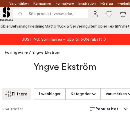
Varumärken
Kampanjer
Formgivare
Inspiration
Företag
Fyndark
öbler
Belysning
Inredning
Mattor
Kök & Servering
Utemöbler
Textil
Nyhet
JUST NU:
Sommarrea – Upp till 50% rabatt
Formgivare
/
Yngve Ekström
Yngve Ekström
Filtrera
I webblager
Kategorier
Varumärken
Popularitet
234
träffar