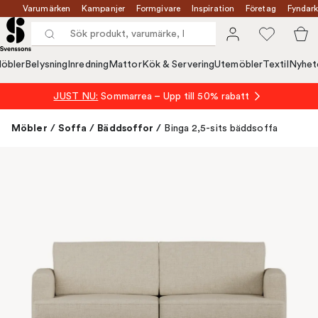
Varumärken
Kampanjer
Formgivare
Inspiration
Företag
Fyndark
öbler
Belysning
Inredning
Mattor
Kök & Servering
Utemöbler
Textil
Nyhet
JUST NU:
Sommarrea – Upp till 50% rabatt
Möbler
/
Soffa
/
Bäddsoffor
/
Binga 2,5-sits bäddsoffa