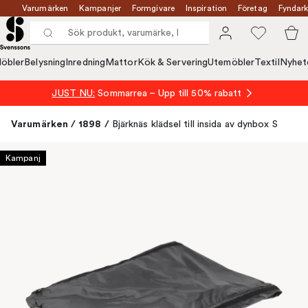
Varumärken
Kampanjer
Formgivare
Inspiration
Företag
Fyndark
öbler
Belysning
Inredning
Mattor
Kök & Servering
Utemöbler
Textil
Nyhet
JUST NU:
Sommarrea – Upp till 50% rabatt
Varumärken
/
1898
/
Bjärknäs klädsel till insida av dynbox S
Kampanj