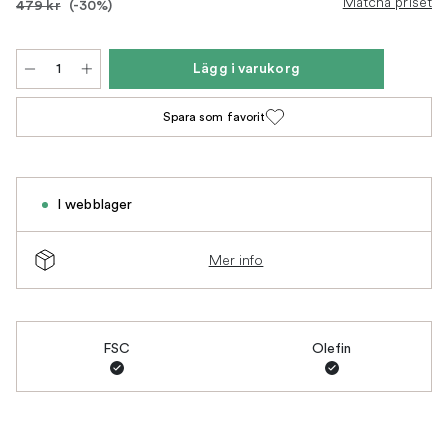
Matcha priset
479 kr
(-30%)
Lägg i varukorg
Spara som favorit
I webblager
Mer info
FSC
Olefin