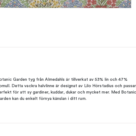
otanic Garden tyg från Almedahls är tillverkat av 53% lin och 47%
omull. Detta vackra halvlinne är designat av Lilo Hörstadius och passa
erfekt för att sy gardiner, kuddar, dukar och mycket mer. Med Botani
arden kan du enkelt förnya känslan i ditt rum.