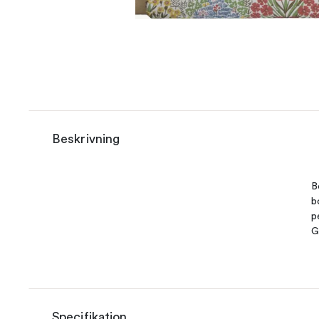
Beskrivning
B
b
p
G
Specifikation