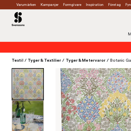
Varumärken
Kampanjer
Formgivare
Inspiration
Företag
Fyn
M
Textil
/
Tyger & Textilier
/
Tyger & Metervaror
/
Botanic Ga