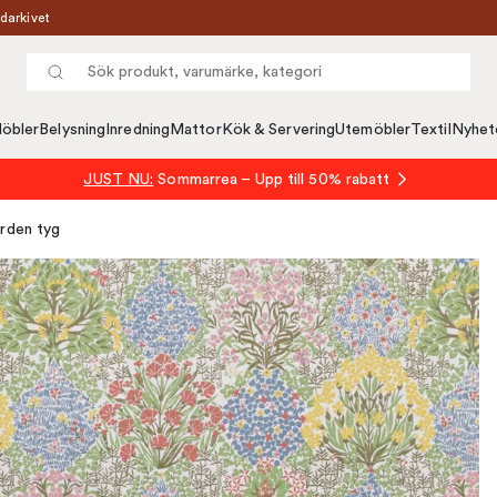
darkivet
öbler
Belysning
Inredning
Mattor
Kök & Servering
Utemöbler
Textil
Nyhet
JUST NU:
Sommarrea – Upp till 50% rabatt
rden tyg