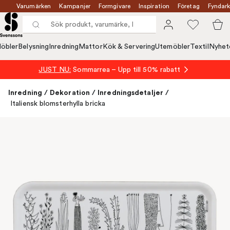
Varumärken
Kampanjer
Formgivare
Inspiration
Företag
Fyndark
öbler
Belysning
Inredning
Mattor
Kök & Servering
Utemöbler
Textil
Nyhet
JUST NU:
Sommarrea – Upp till 50% rabatt
Inredning
/
Dekoration
/
Inredningsdetaljer
/
Italiensk blomsterhylla bricka