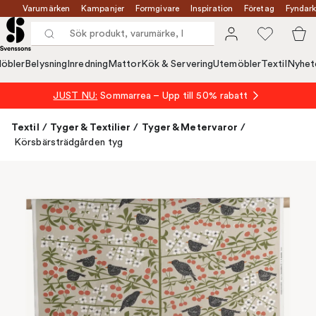
Varumärken
Kampanjer
Formgivare
Inspiration
Företag
Fyndark
öbler
Belysning
Inredning
Mattor
Kök & Servering
Utemöbler
Textil
Nyhet
JUST NU:
Sommarrea – Upp till 50% rabatt
Textil
/
Tyger & Textilier
/
Tyger & Metervaror
/
Körsbärsträdgården tyg