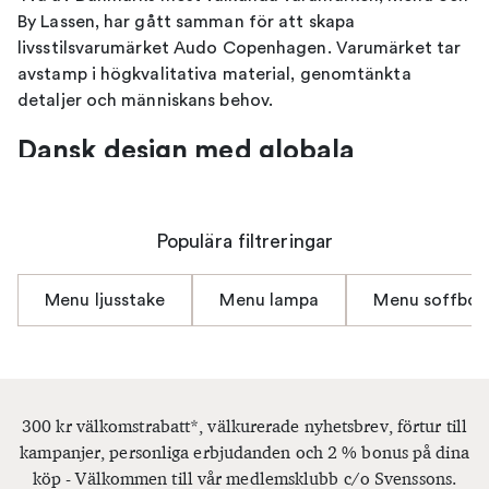
By Lassen, har gått samman för att skapa
livsstilsvarumärket Audo Copenhagen. Varumärket tar
avstamp i högkvalitativa material, genomtänkta
detaljer och människans behov.
Dansk design med globala
influenser
Populära filtreringar
Audo Copenhagens sortiment är en fusion av det
danska möbelarvet från exempelvis Mogens Lassen och
nytänkande, samtida design från andra delar av
Menu ljusstake
Menu lampa
Menu soffbor
världen. Resultatet blir modern skandinavisk design
med mjuka former och ett avskalat uttryck.
Populära produkter från Menu och
300 kr välkomstrabatt*, välkurerade nyhetsbrev, förtur till
By Lassen lever kvar
kampanjer, personliga erbjudanden och 2 % bonus på dina
köp - Välkommen till vår medlemsklubb c/o Svenssons.