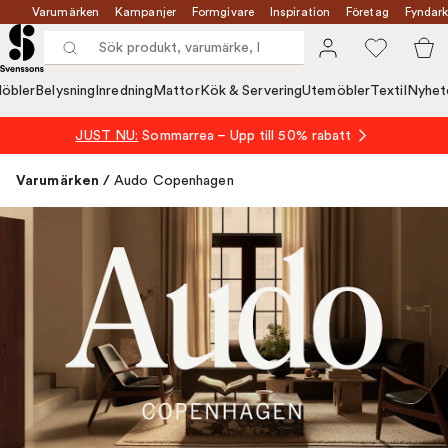
Varumärken
Kampanjer
Formgivare
Inspiration
Företag
Fyndark
öbler
Belysning
Inredning
Mattor
Kök & Servering
Utemöbler
Textil
Nyhet
JUST NU:
Sommarrea – Upp till 50% rabatt
Varumärken
/
Audo Copenhagen