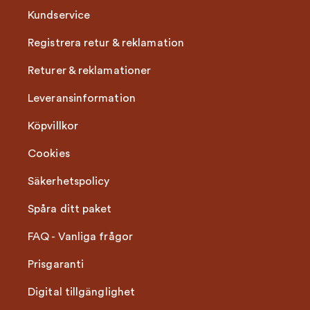
Audo från den latinska frasen "Ab Uno Disce Omnes",
Kundservice
vilket betyder "från en, lär alla".
Registrera retur & reklamation
Returer & reklamationer
Leveransinformation
Köpvillkor
Cookies
Säkerhetspolicy
Spåra ditt paket
FAQ - Vanliga frågor
Prisgaranti
Digital tillgänglighet