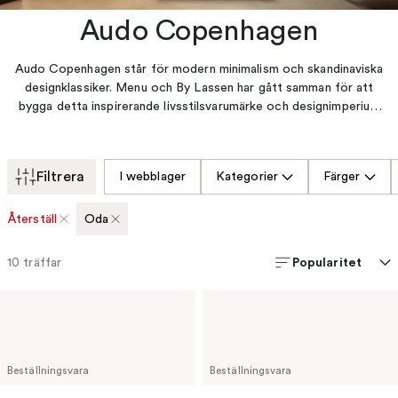
Audo Copenhagen
Audo Copenhagen står för modern minimalism och skandinaviska
designklassiker. Menu och By Lassen har gått samman för att
bygga detta inspirerande livsstilsvarumärke och designimperium
som kombinerar sitt danska möbelarv med influenser från resten
av världen för att skapa nytänkande och samtida
inredningsprodukter, möbler och belysning.
Filtrera
I webblager
Kategorier
Färger
Återställ
Oda
Popularitet
10
träffar
Beställningsvara
Beställningsvara