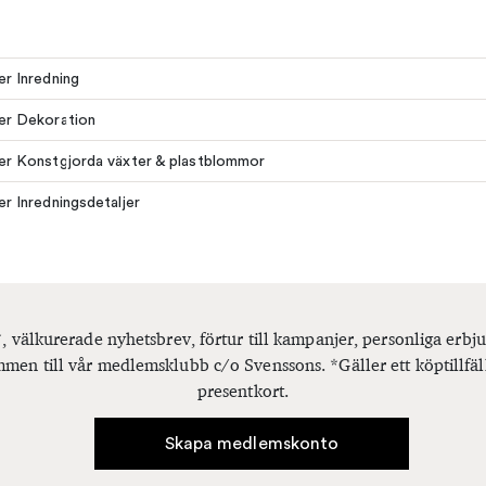
ler Inredning
ler Dekoration
ler Konstgjorda växter & plastblommor
ler Inredningsdetaljer
, välkurerade nyhetsbrev, förtur till kampanjer, personliga er
men till vår medlemsklubb c/o Svenssons. *Gäller ett köptillfäl
presentkort.
Skapa medlemskonto