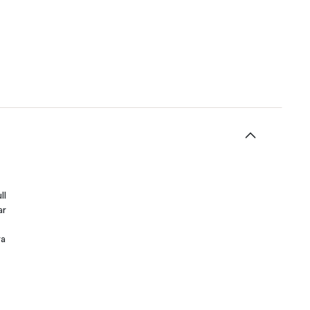
ll
ar
ra