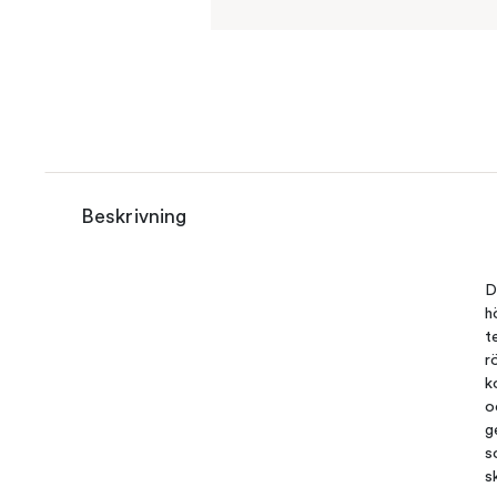
Beskrivning
D
h
t
r
k
o
g
s
s