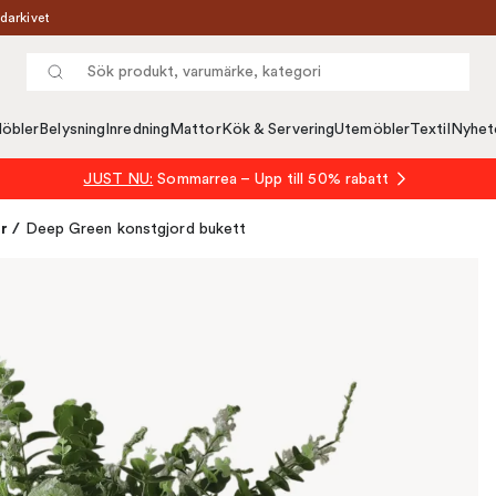
darkivet
öbler
Belysning
Inredning
Mattor
Kök & Servering
Utemöbler
Textil
Nyhet
JUST NU:
Sommarrea – Upp till 50% rabatt
or
/
Deep Green konstgjord bukett