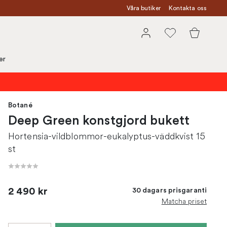
Våra butiker
Kontakta oss
er
Botané
Deep Green konstgjord bukett
Hortensia-vildblommor-eukalyptus-väddkvist 15
st
2 490 kr
30 dagars prisgaranti
Matcha priset