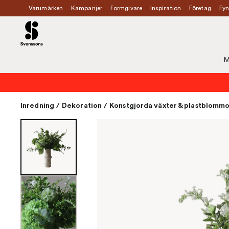
Varumärken
Kampanjer
Formgivare
Inspiration
Företag
Fyn
M
Inredning
/
Dekoration
/
Konstgjorda växter & plastblomm