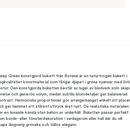
eep Green konstgjord bukett från Botané är en naturtrogen bukett i
ögkvalitativt konstmaterial som fångar djupet i gröna nyanser med livfu
extur. Den konstgjorda buketten består av lager av bladverk som skap
örelse och generös volym, medan subtila blomdetaljer ger balanserad
ontrast. Harmoniska proportioner gör arrangemanget enkelt att place
ch ger hemmet ett stilrent uttryck året runt. De realistiska materialen
er en levande känsla utan behov av underhåll. Buketten passar perfekt
om bords- eller fönsterdekoration i vardagsrum eller hall där du vill
kapa långvarig grönska och tidlös elegans.