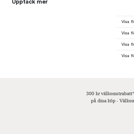
Upptäck mer
Visa f
Visa f
Visa f
Visa f
300 kr välkomstrabatt*
på dina köp - Välkom