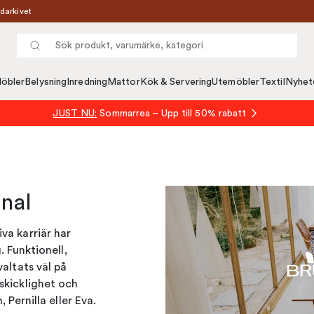
darkivet
öbler
Belysning
Inredning
Mattor
Kök & Servering
Utemöbler
Textil
Nyhet
JUST NU:
Sommarrea – Upp till 50% rabatt
nal
va karriär har
. Funktionell,
altats väl på
skicklighet och
 Pernilla eller Eva.