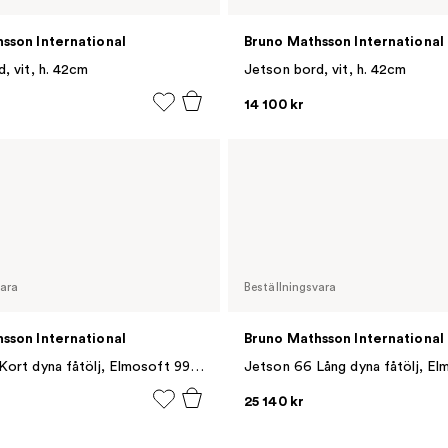
sson International
Bruno Mathsson International
, vit, h. 42cm
Jetson bord, vit, h. 42cm
14 100 kr
vara
Beställningsvara
sson International
Bruno Mathsson International
Jetson 66 Kort dyna fåtölj, Elmosoft 99999 svart-svart nät
25 140 kr