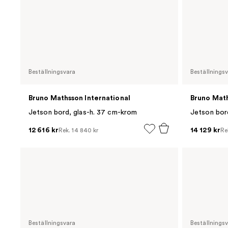
Beställningsvara
Beställnings
Bruno Mathsson International
Bruno Math
Jetson bord, glas-h. 37 cm-krom
12 616 kr
14 129 kr
Rek.
14 840 kr
Re
Beställningsvara
Beställnings