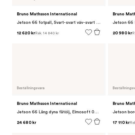
Bruno Mathsson International
Bruno Math
Jetson 66 fotpall, Svart-svart väv-svart skoning
12 620 kr
20 980 kr
Rek.
14 840 kr
R
Beställningsvara
Beställnings
Bruno Mathsson International
Bruno Math
Jetson 66 Lång dyna fåtölj, Elmosoft 00109 vit-linneväv
Jetson bord
24 680 kr
17 110 kr
Re