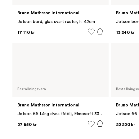
Bruno Mathsson International
Bruno Math
Jetson bord, glas svart raster, h. 42cm
Jetson bord
17 110 kr
13 240 kr
Beställningsvara
Beställnings
Bruno Mathsson International
Bruno Math
Jetson 66 Lång dyna fåtölj, Elmosoft 33001 brun-linneväv
27 650 kr
22 220 kr