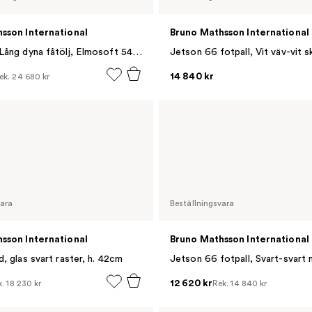
sson International
Bruno Mathsson International
Jetson 66 Lång dyna fåtölj, Elmosoft 54035 cognac-linneväv
Jetson 66 fotpall, Vit väv-vit s
14 840 kr
ek.
24 680 kr
vara
Beställningsvara
sson International
Bruno Mathsson International
, glas svart raster, h. 42cm
12 620 kr
k.
18 230 kr
Rek.
14 840 kr