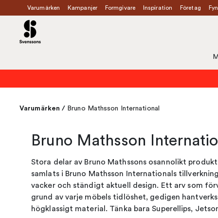
Varumärken
Kampanjer
Formgivare
Inspiration
Företag
Fyn
M
Varumärken
/
Bruno Mathsson International
Bruno Mathsson Internatio
Stora delar av Bruno Mathssons osannolikt produkti
samlats i Bruno Mathsson Internationals tillverkning
vacker och ständigt aktuell design. Ett arv som förv
grund av varje möbels tidlöshet, gedigen hantverks
högklassigt material. Tänka bara Superellips, Jetson,