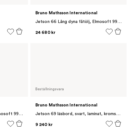
Bruno Mathsson International
Jetson 66 Lång dyna fåtölj, Elmosoft 99999 svart-linneväv
24 680 kr
Beställningsvara
Bruno Mathsson International
Jetson 66 Lång dyna fåtölj, Elmosoft 99999 svart-svart nät
Jetson 69 läsbord, svart, laminat, kromstativ
9 240 kr