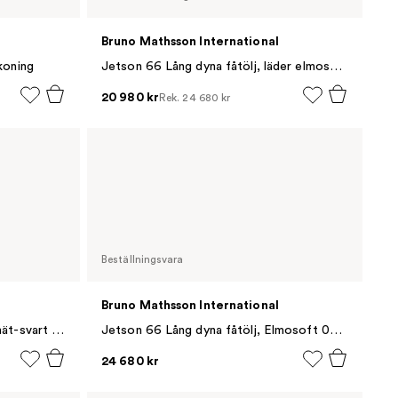
Bruno Mathsson International
koning
Jetson 66 Lång dyna fåtölj, läder elmosoft 99999 svart, svart tät väv
20 980 kr
Rek.
24 680 kr
Beställningsvara
Bruno Mathsson International
Jetson 66 fotpall, Svart-svart nät-svart skoning
Jetson 66 Lång dyna fåtölj, Elmosoft 00109 vit-vit tät väv
24 680 kr