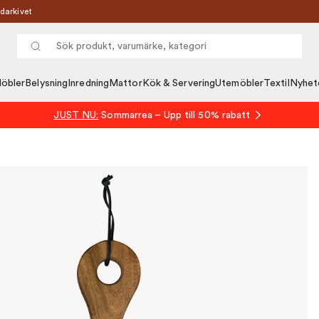
darkivet
öbler
Belysning
Inredning
Mattor
Kök & Servering
Utemöbler
Textil
Nyhet
JUST NU:
Sommarrea – Upp till 50% rabatt