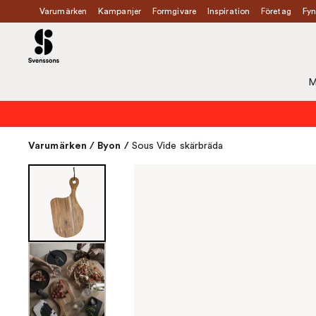
Varumärken
Kampanjer
Formgivare
Inspiration
Företag
Fyn
M
Varumärken
/
Byon
/
Sous Vide skärbräda