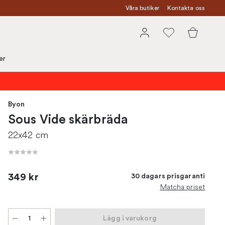
Våra butiker
Kontakta oss
er
Byon
Sous Vide skärbräda
22x42 cm
349 kr
30 dagars prisgaranti
Matcha priset
Lägg i varukorg