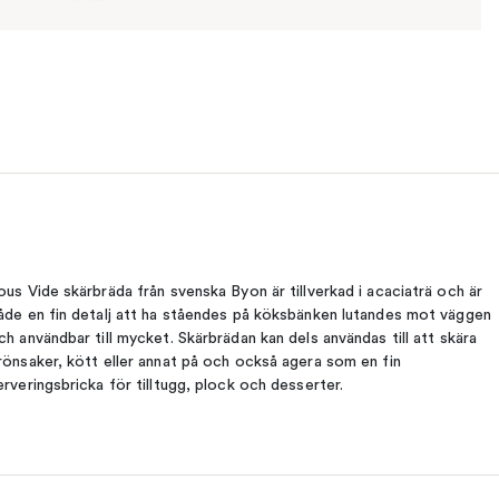
ous Vide skärbräda från svenska Byon är tillverkad i acaciaträ och är
åde en fin detalj att ha ståendes på köksbänken lutandes mot väggen
ch användbar till mycket. Skärbrädan kan dels användas till att skära
rönsaker, kött eller annat på och också agera som en fin
erveringsbricka för tilltugg, plock och desserter.