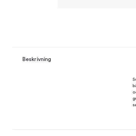
Beskrivning
S
b
o
g
s