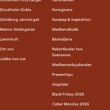
Stockholm City Sergel
Varumärken
Stockholm Sickla
Formgivare
Göteborg Järntorget
Kunskap & inspiration
Malmö Södergatan
Medlemsklubb
Lammhult
Bästsäljare
Om oss
Rabattkoder hos
Svenssons
Jobba hos oss
Medlemserbjudanden
Presenttips
Högtider
Black Friday 2026
Cyber Monday 2026