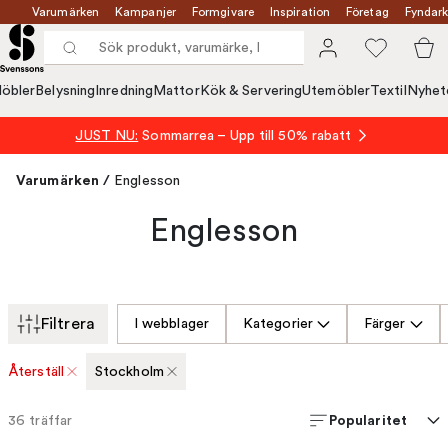
Varumärken
Kampanjer
Formgivare
Inspiration
Företag
Fyndark
öbler
Belysning
Inredning
Mattor
Kök & Servering
Utemöbler
Textil
Nyhet
JUST NU:
Sommarrea – Upp till 50% rabatt
Varumärken
/
Englesson
Englesson
Filtrera
I webblager
Kategorier
Färger
Återställ
Stockholm
Popularitet
36
träffar