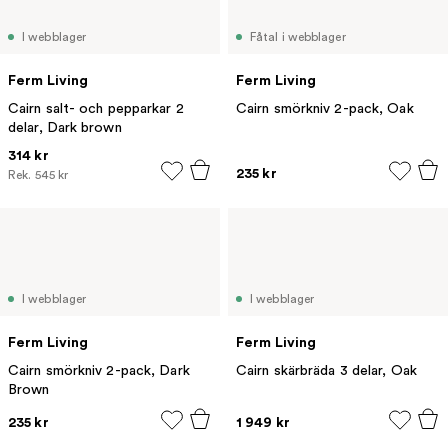
I webblager
Fåtal i webblager
Ferm Living
Ferm Living
Cairn salt- och pepparkar 2
Cairn smörkniv 2-pack, Oak
delar, Dark brown
314 kr
235 kr
Rek.
545 kr
I webblager
I webblager
Ferm Living
Ferm Living
Cairn smörkniv 2-pack, Dark
Cairn skärbräda 3 delar, Oak
Brown
235 kr
1 949 kr