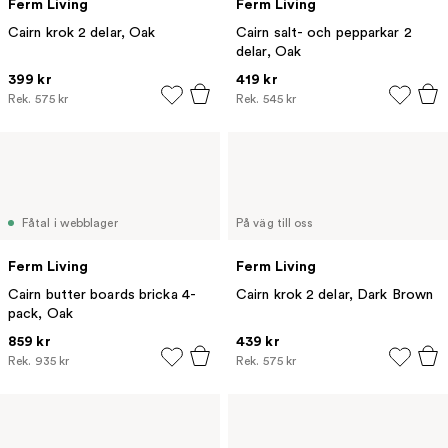
Ferm Living
Ferm Living
Cairn krok 2 delar, Oak
Cairn salt- och pepparkar 2
delar, Oak
399 kr
419 kr
Rek.
575 kr
Rek.
545 kr
Fåtal i webblager
På väg till oss
Ferm Living
Ferm Living
Cairn butter boards bricka 4-
Cairn krok 2 delar, Dark Brown
pack, Oak
859 kr
439 kr
Rek.
935 kr
Rek.
575 kr