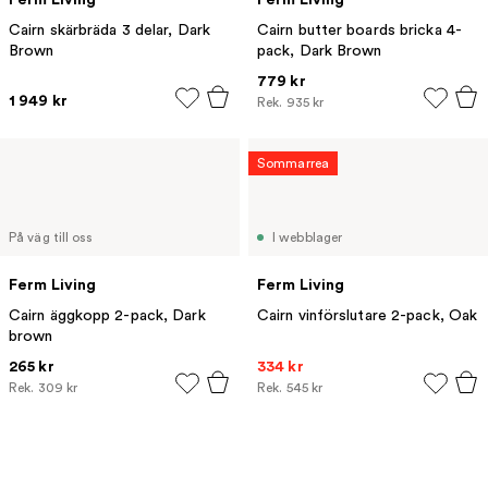
Cairn skärbräda 3 delar, Dark
Cairn butter boards bricka 4-
Brown
pack, Dark Brown
779 kr
1 949 kr
Rek.
935 kr
Sommarrea
På väg till oss
I webblager
Ferm Living
Ferm Living
Cairn äggkopp 2-pack, Dark
Cairn vinförslutare 2-pack, Oak
brown
265 kr
334 kr
Rek.
309 kr
Rek.
545 kr