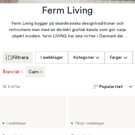
Ferm Living
Ferm Living bygger på skandinaviska designtraditioner och
retrocharm men med en distinkt grafisk känsla som gör varje
objekt modern. ferm LIVING har sina rötter i Danmark där
grundaren Trine Andersen startade sin designstudio år 2006.
Sortimentet innehåller produkter för hela hemmet, textilier,
köksdetaljer, en stor barnkollektion och mycket mer.
Filtrera
I webblager
Kategorier
Färger
Återställ
Cairn
Popularitet
18
träffar
I webblager
Fåtal i webblager