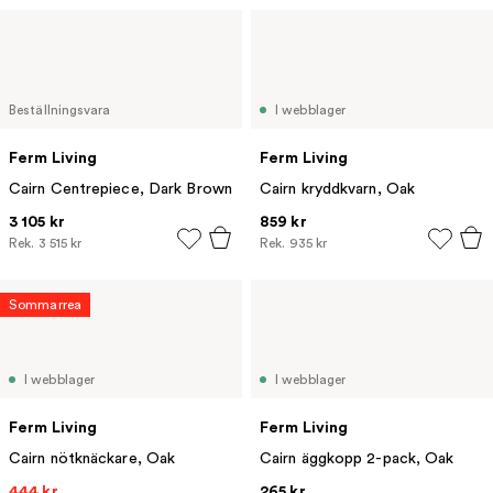
Beställningsvara
I webblager
Ferm Living
Ferm Living
Cairn Centrepiece, Dark Brown
Cairn kryddkvarn, Oak
3 105 kr
859 kr
Rek.
3 515 kr
Rek.
935 kr
Sommarrea
I webblager
I webblager
Ferm Living
Ferm Living
Cairn nötknäckare, Oak
Cairn äggkopp 2-pack, Oak
444 kr
265 kr