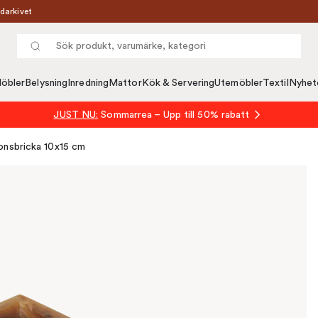
darkivet
öbler
Belysning
Inredning
Mattor
Kök & Servering
Utemöbler
Textil
Nyhet
JUST NU:
Sommarrea – Upp till 50% rabatt
onsbricka 10x15 cm