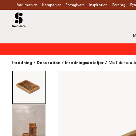
Varumärken
Kampanjer
Formgivare
Inspiration
Företag
Fyn
M
Inredning
/
Dekoration
/
Inredningsdetaljer
/
Mist dekorati