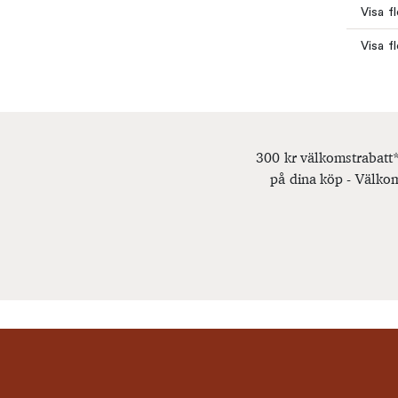
Visa f
Visa f
300 kr välkomstrabatt*
på dina köp - Välkom