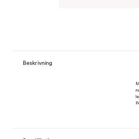
Beskrivning
M
n
l
P