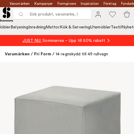
Varumärken
Kampanjer
Formgivare
Inspiration
Företag
Fyndark
öbler
Belysning
Inredning
Mattor
Kök & Servering
Utemöbler
Textil
Nyhet
JUST NU:
Sommarrea – Upp till 50% rabatt
Varumärken
/
Fri Form
/
14 regnskydd till 49 rullvagn