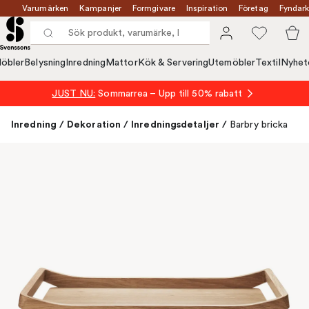
Varumärken
Kampanjer
Formgivare
Inspiration
Företag
Fyndark
öbler
Belysning
Inredning
Mattor
Kök & Servering
Utemöbler
Textil
Nyhet
JUST NU:
Sommarrea – Upp till 50% rabatt
Inredning
/
Dekoration
/
Inredningsdetaljer
/
Barbry bricka