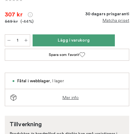
307 kr
30 dagars prisgaranti
Matcha priset
549 kr
(-44%)
Lägg i varukorg
Spara som favorit
,
I lager
Fåtal i webblager
Mer info
Tillverkning
Produkten är handmålad och därför kan små variationer i