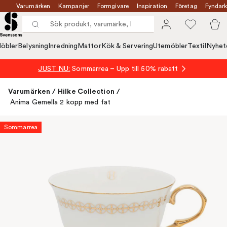
Varumärken
Kampanjer
Formgivare
Inspiration
Företag
Fyndark
öbler
Belysning
Inredning
Mattor
Kök & Servering
Utemöbler
Textil
Nyhet
JUST NU:
Sommarrea – Upp till 50% rabatt
Varumärken
/
Hilke Collection
/
Anima Gemella 2 kopp med fat
Sommarrea