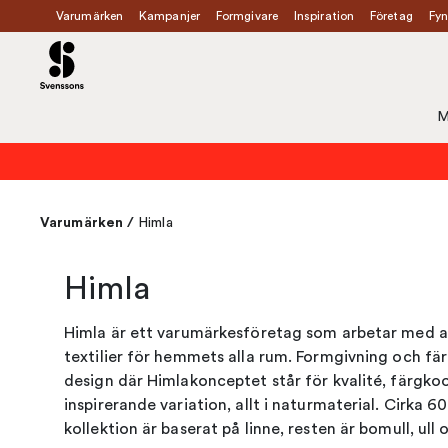
Varumärken
Kampanjer
Formgivare
Inspiration
Företag
Fyn
M
Varumärken
/
Himla
Himla
Himla är ett varumärkesföretag som arbetar med a
textilier för hemmets alla rum. Formgivning och fä
design där Himlakonceptet står för kvalité, färgko
inspirerande variation, allt i naturmaterial. Cirka 
kollektion är baserat på linne, resten är bomull, ull o