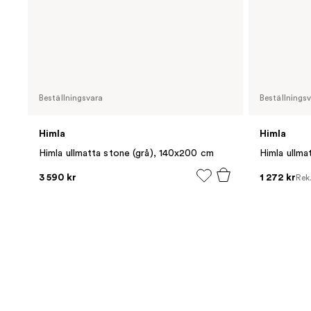
Beställningsvara
Beställnings
Himla
Himla
Himla ullmatta stone (grå), 140x200 cm
Himla ullm
3 590 kr
1 272 kr
Rek