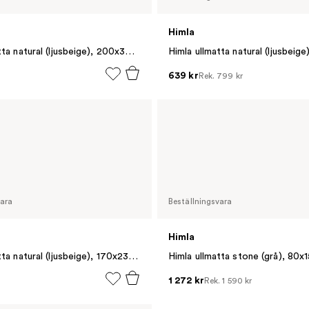
Himla
Himla ullmatta natural (ljusbeige), 200x300 cm
639 kr
Rek.
799 kr
vara
Beställningsvara
Himla
Himla ullmatta natural (ljusbeige), 170x230 cm
Himla ullmatta stone (grå), 80x
1 272 kr
Rek.
1 590 kr