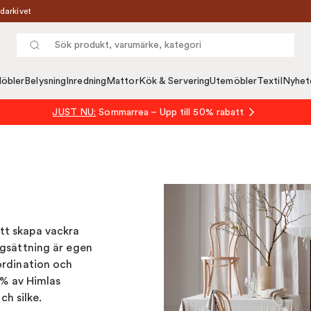
darkivet
öbler
Belysning
Inredning
Mattor
Kök & Servering
Utemöbler
Textil
Nyhet
JUST NU:
Sommarrea – Upp till 50% rabatt
tt skapa vackra
rgsättning är egen
ordination och
60% av Himlas
ch silke.