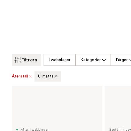
Filtrera
I webblager
Kategorier
Färger
Återställ
Ullmatta
Fåtal i webblager
Beställnings