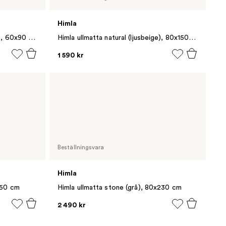
Himla
Himla ullmatta natural (ljusbeige), 60x90 cm
Himla ullmatta natural (ljusbeige), 80x150 cm
1 590 kr
Beställningsvara
Himla
150 cm
Himla ullmatta stone (grå), 80x230 cm
2 490 kr