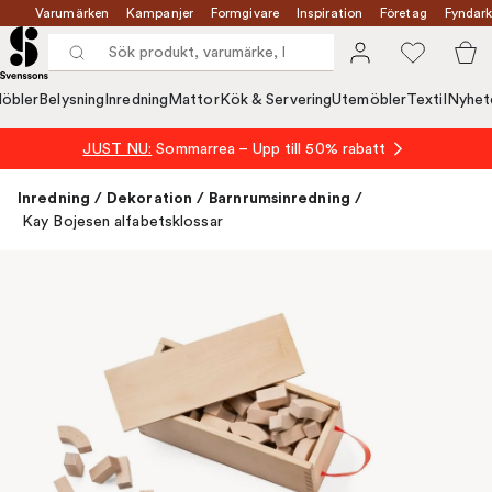
Varumärken
Kampanjer
Formgivare
Inspiration
Företag
Fyndark
öbler
Belysning
Inredning
Mattor
Kök & Servering
Utemöbler
Textil
Nyhet
JUST NU:
Sommarrea – Upp till 50% rabatt
Inredning
/
Dekoration
/
Barnrumsinredning
/
Kay Bojesen alfabetsklossar