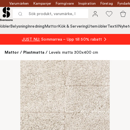
Varumärken
Kampanjer
Formgivare
Inspiration
Företag
Fyndark
öbler
Belysning
Inredning
Mattor
Kök & Servering
Utemöbler
Textil
Nyhet
JUST NU:
Sommarrea – Upp till 50% rabatt
Mattor
/
Plastmatta
/
Levels matta 300x400 cm