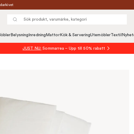
darkivet
öbler
Belysning
Inredning
Mattor
Kök & Servering
Utemöbler
Textil
Nyhet
JUST NU:
Sommarrea – Upp till 50% rabatt