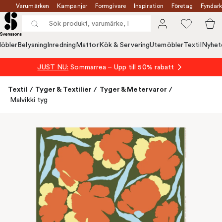
Varumärken
Kampanjer
Formgivare
Inspiration
Företag
Fyndark
öbler
Belysning
Inredning
Mattor
Kök & Servering
Utemöbler
Textil
Nyhet
JUST NU:
Sommarrea – Upp till 50% rabatt
Textil
/
Tyger & Textilier
/
Tyger & Metervaror
/
Malvikki tyg