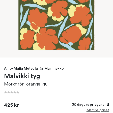
för
Aino-Maija Metsola
Marimekko
Malvikki tyg
Mörkgrön-orange-gul
425 kr
30 dagars prisgaranti
Matcha priset