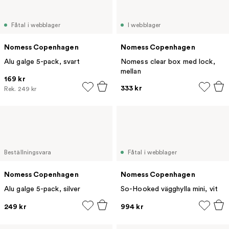
Fåtal i webblager
I webblager
Nomess Copenhagen
Nomess Copenhagen
Alu galge 5-pack, svart
Nomess clear box med lock,
mellan
169 kr
333 kr
Rek.
249 kr
Beställningsvara
Fåtal i webblager
Nomess Copenhagen
Nomess Copenhagen
Alu galge 5-pack, silver
So-Hooked vägghylla mini, vit
249 kr
994 kr