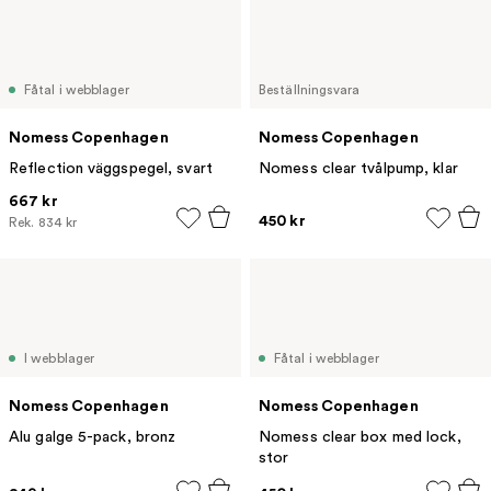
Fåtal i webblager
Beställningsvara
Nomess Copenhagen
Nomess Copenhagen
Reflection väggspegel, svart
Nomess clear tvålpump, klar
667 kr
450 kr
Rek.
834 kr
I webblager
Fåtal i webblager
Nomess Copenhagen
Nomess Copenhagen
Alu galge 5-pack, bronz
Nomess clear box med lock,
stor