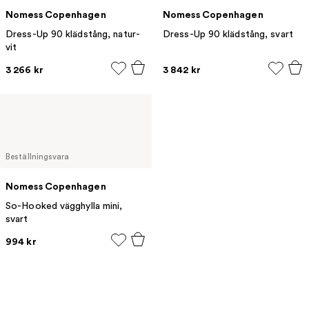
Nomess Copenhagen
Nomess Copenhagen
Dress-Up 90 klädstång, natur-
Dress-Up 90 klädstång, svart
vit
3 266 kr
3 842 kr
Beställningsvara
Nomess Copenhagen
So-Hooked vägghylla mini,
svart
994 kr