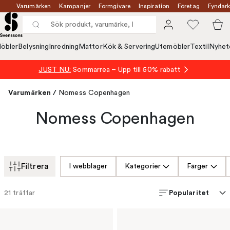
Varumärken
Kampanjer
Formgivare
Inspiration
Företag
Fyndark
öbler
Belysning
Inredning
Mattor
Kök & Servering
Utemöbler
Textil
Nyhet
JUST NU:
Sommarrea – Upp till 50% rabatt
Varumärken
/
Nomess Copenhagen
Nomess Copenhagen
Filtrera
I webblager
Kategorier
Färger
Popularitet
21
träffar