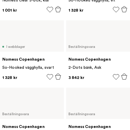
Nomess clear 3-box, klar
So-Hooked vägghylla, vit
1 001 kr
1 328 kr
I webblager
Beställningsvara
Nomess Copenhagen
Nomess Copenhagen
So-Hooked vägghylla, svart
2-Dots bänk, Ask
1 328 kr
3 842 kr
Beställningsvara
Beställningsvara
Nomess Copenhagen
Nomess Copenhagen