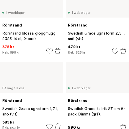
I webblager
I webblager
Rörstrand
Rörstrand
Rörstrand blossa glöggmugg
Swedish Grace ugnsform 2,5 l,
2025 14 cl, 2-pack
snö (vit)
375 kr
472 kr
Rek.
595 kr
Rek.
825 kr
På väg till oss
I webblager
Rörstrand
Rörstrand
Swedish Grace ugnsform 1,7 l,
Swedish Grace tallrik 27 cm 6-
snö (vit)
pack Dimma (grå),
385 kr
990 kr
Rek.
695 kr