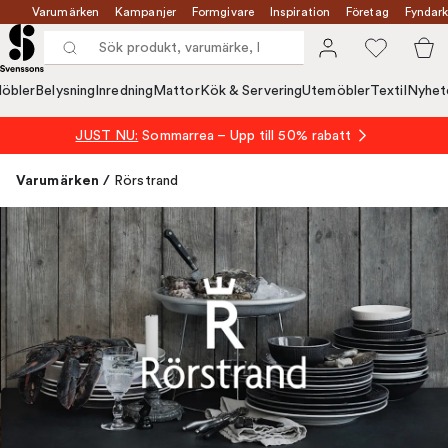
Varumärken
Kampanjer
Formgivare
Inspiration
Företag
Fyndark
öbler
Belysning
Inredning
Mattor
Kök & Servering
Utemöbler
Textil
Nyhet
JUST NU:
Sommarrea – Upp till 50% rabatt
Varumärken
/
Rörstrand