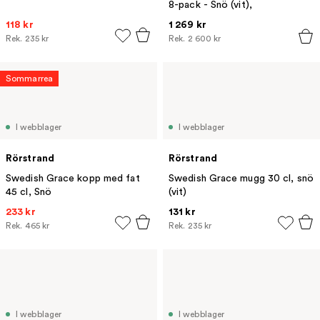
8-pack - Snö (vit),
118 kr
1 269 kr
Rek.
235 kr
Rek.
2 600 kr
Sommarrea
I webblager
I webblager
Rörstrand
Rörstrand
Swedish Grace kopp med fat
Swedish Grace mugg 30 cl, snö
45 cl, Snö
(vit)
233 kr
131 kr
Rek.
465 kr
Rek.
235 kr
I webblager
I webblager