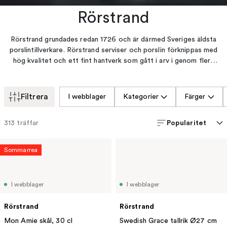
Rörstrand
Rörstrand grundades redan 1726 och är därmed Sveriges äldsta
porslintillverkare. Rörstrand serviser och porslin förknippas med
hög kvalitet och ett fint hantverk som gått i arv i genom flera
generationer. Hitta dina favoriter från de populära serierna
Swedish Grace, Ostindia Floris och Mon Amie. Hos oss på
Svenssons hittar du både klassiker och moderna nyheter från
Filtrera
I webblager
Kategorier
Färger
Rörstrand.
Popularitet
313
träffar
Sommarrea
I webblager
I webblager
Rörstrand
Rörstrand
Mon Amie skål, 30 cl
Swedish Grace tallrik Ø27 cm