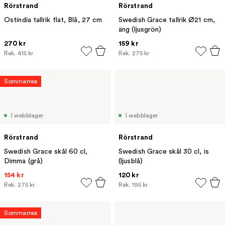
Rörstrand
Rörstrand
Ostindia tallrik flat, Blå, 27 cm
Swedish Grace tallrik Ø21 cm,
äng (ljusgrön)
270 kr
159 kr
Rek.
415 kr
Rek.
275 kr
Sommarrea
I webblager
I webblager
Rörstrand
Rörstrand
Swedish Grace skål 60 cl,
Swedish Grace skål 30 cl, is
Dimma (grå)
(ljusblå)
154 kr
120 kr
Rek.
275 kr
Rek.
195 kr
Sommarrea