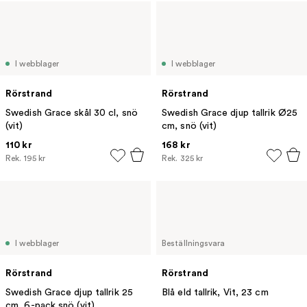
I webblager
I webblager
Rörstrand
Rörstrand
Swedish Grace skål 30 cl, snö
Swedish Grace djup tallrik Ø25
(vit)
cm, snö (vit)
110 kr
168 kr
Rek.
195 kr
Rek.
325 kr
I webblager
Beställningsvara
Rörstrand
Rörstrand
Swedish Grace djup tallrik 25
Blå eld tallrik, Vit, 23 cm
cm, 6-pack snö (vit),