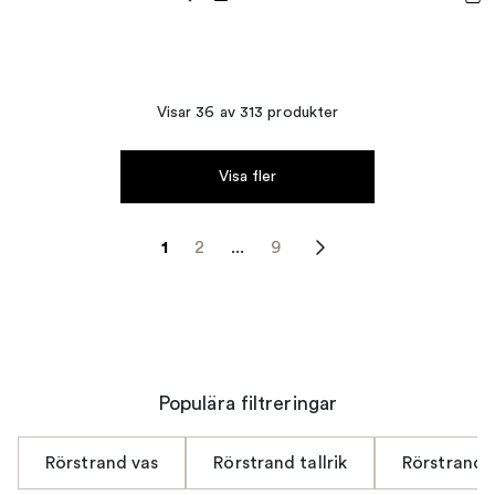
Visar 36 av 313 produkter
Visa fler
1
2
...
9
Populära filtreringar
Rörstrand vas
Rörstrand tallrik
Rörstrand 