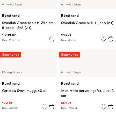
I webblager
I webblager
Rörstrand
Rörstrand
Swedish Grace assiett Ø17 cm
Swedish Grace skål 1 l, snö (vit)
8-pack - Snö (vit),
1 209 kr
213 kr
Rek.
2 120 kr
Rek.
355 kr
Sommarrea
Sommarrea
På väg till oss
I webblager
Rörstrand
Rörstrand
Ostindia Svart mugg, 40 cl
Mon Amie serveringsfat, 22x28
cm
173 kr
501 kr
Rek.
345 kr
Rek.
795 kr