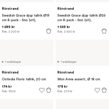
Rörstrand
Rörstrand
Swedish Grace djup tallrik Ø19
Swedish Grace djup tallrik Ø25
cm 8-pack - Snö (vit),
cm 8-pack - Snö (vit),
1 289 kr
1 339 kr
Rek.
2 200 kr
Rek.
2 600 kr
I webblager
I webblager
Rörstrand
Rörstrand
Ostindia Floris tallrik, 20 cm
Mon Amie assiett, Ø 18 cm
174 kr
178 kr
Rek.
315 kr
Rek.
275 kr