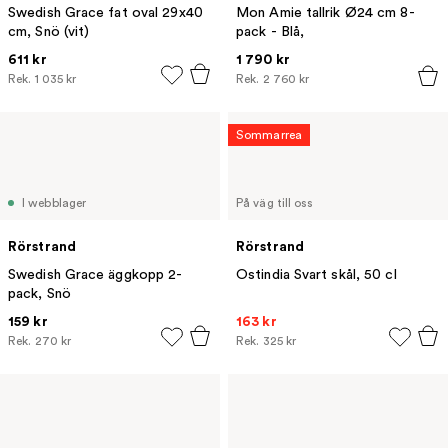
Swedish Grace fat oval 29x40
Mon Amie tallrik Ø24 cm 8-
cm, Snö (vit)
pack - Blå,
611 kr
1 790 kr
Rek.
1 035 kr
Rek.
2 760 kr
Sommarrea
I webblager
På väg till oss
Rörstrand
Rörstrand
Swedish Grace äggkopp 2-
Ostindia Svart skål, 50 cl
pack, Snö
159 kr
163 kr
Rek.
270 kr
Rek.
325 kr