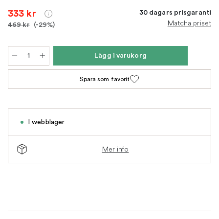
333 kr
30 dagars prisgaranti
Matcha priset
469 kr
(-29%)
Lägg i varukorg
Spara som favorit
I webblager
Mer info