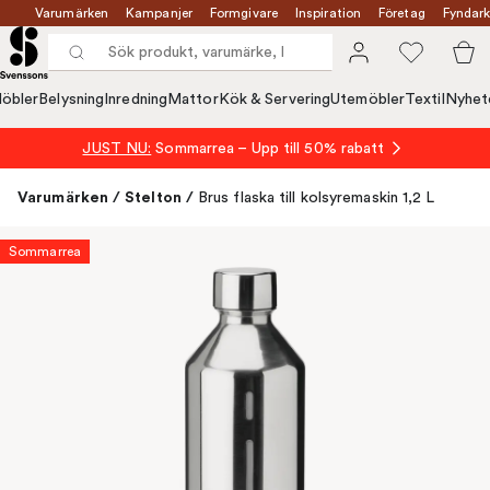
Varumärken
Kampanjer
Formgivare
Inspiration
Företag
Fyndark
öbler
Belysning
Inredning
Mattor
Kök & Servering
Utemöbler
Textil
Nyhet
JUST NU:
Sommarrea – Upp till 50% rabatt
Varumärken
/
Stelton
/
Brus flaska till kolsyremaskin 1,2 L
Sommarrea