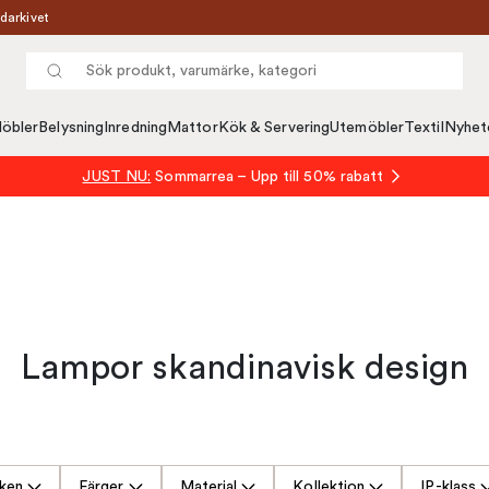
darkivet
öbler
Belysning
Inredning
Mattor
Kök & Servering
Utemöbler
Textil
Nyhet
JUST NU:
Sommarrea – Upp till 50% rabatt
Lampor skandinavisk design
ken
Färger
Material
Kollektion
IP-klass