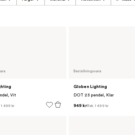
vara
Beställningsvara
ghting
Globen Lighting
del, Vit
DOT 23 pendel, Klar
949 kr
.
1 499 kr
Rek.
1 499 kr