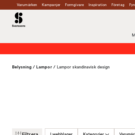
Varumärken
Kampanjer
Formgivare
Inspiration
Företag
Fyn
M
Belysning
/
Lampor
/
Lampor skandinavisk design
Filtrera
I webblager
Kategorier
Varumär