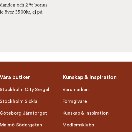
bjudanden och 2 % bonus
le över 3500kr, ej på
Våra butiker
Kunskap & Inspiration
Stockholm City Sergel
Varumärken
Stockholm Sickla
Formgivare
Göteborg Järntorget
Kunskap & inspiration
Malmö Södergatan
Medlemsklubb