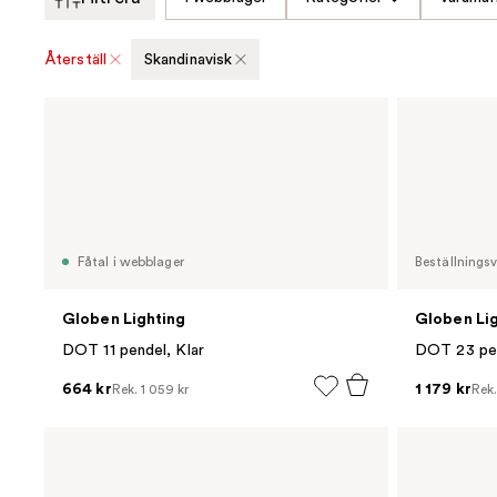
Återställ
Skandinavisk
Fåtal i webblager
Beställnings
Globen Lighting
Globen Li
DOT 11 pendel, Klar
DOT 23 pen
664 kr
1 179 kr
Rek.
1 059 kr
Rek