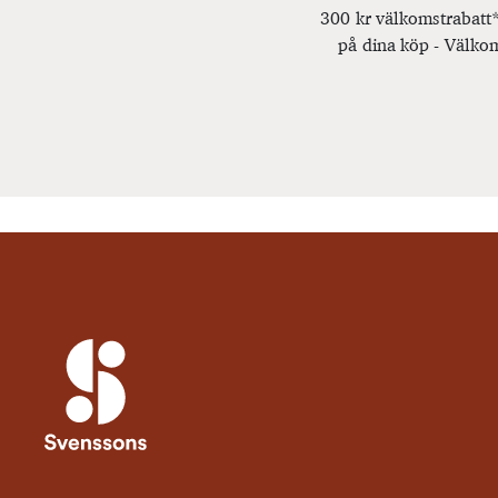
300 kr välkomstrabatt*
på dina köp - Välkom