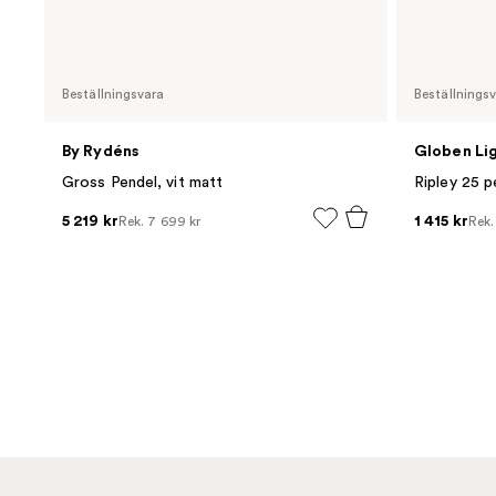
Beställningsvara
Beställnings
By Rydéns
Globen Li
Gross Pendel, vit matt
Ripley 25 p
5 219 kr
1 415 kr
Rek.
7 699 kr
Rek