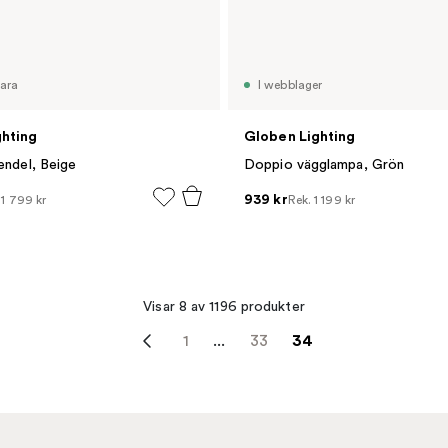
vara
I webblager
ghting
Globen Lighting
endel, Beige
Doppio vägglampa, Grön
939 kr
.
1 799 kr
Rek.
1 199 kr
Visar 8 av 1196 produkter
1
...
33
34