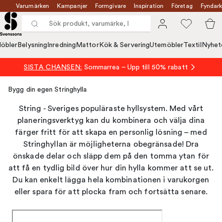
Varumärken
Kampanjer
Formgivare
Inspiration
Företag
Fyndark
öbler
Belysning
Inredning
Mattor
Kök & Servering
Utemöbler
Textil
Nyhet
SISTA CHANSEN:
Sommarrea – Upp till 50% rabatt
Bygg din egen Stringhylla
String - Sveriges populäraste hyllsystem. Med vårt
planeringsverktyg kan du kombinera och välja dina
färger fritt för att skapa en personlig lösning – med
Stringhyllan är möjligheterna obegränsade! Dra
önskade delar och släpp dem på den tomma ytan för
att få en tydlig bild över hur din hylla kommer att se ut.
Du kan enkelt lägga hela kombinationen i varukorgen
eller spara för att plocka fram och fortsätta senare.