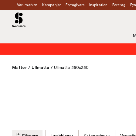
Varumärken
Kampanjer
Formgivare
Inspiration
Företag
Fyn
M
Mattor
/
Ullmatta
/
Ullmatta 250x250
Filtrera
I webblager
Kategorier
Varumär