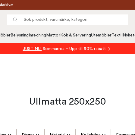
darkivet
öbler
Belysning
Inredning
Mattor
Kök & Servering
Utemöbler
Textil
Nyhet
JUST NU:
Sommarrea – Upp till 50% rabatt
Ullmatta 250x250
ken
Färger
Material
Kollektion
Formgiva