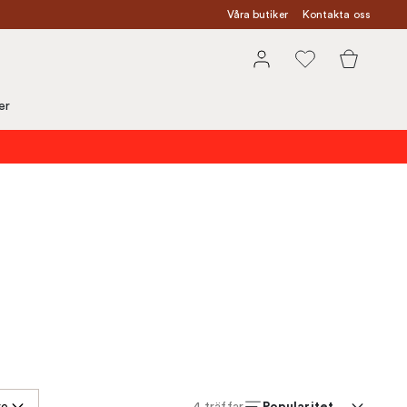
Våra butiker
Kontakta oss
er
Popularitet
re
4
träffar