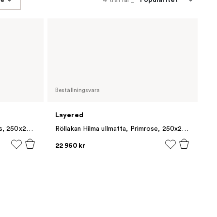
Beställningsvara
Layered
Linie Design Chess matta, Moss, 250x250 cm
Röllakan Hilma ullmatta, Primrose, 250x250 cm
22 950 kr