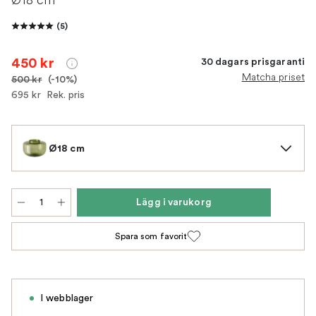
(
5
)
450 kr
30 dagars prisgaranti
Matcha priset
500 kr
(-10%)
695 kr
Rek. pris
Ø18 cm
Lägg i varukorg
Spara som favorit
I webblager