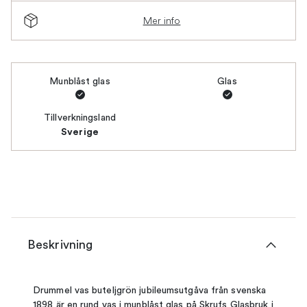
Mer info
Munblåst glas
Glas
Tillverkningsland
Sverige
Beskrivning
Drummel vas buteljgrön jubileumsutgåva från svenska
1898 är en rund vas i munblåst glas på Skrufs Glasbruk i