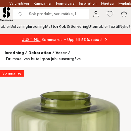
Varumärken
Kampanjer
Formgivare
Inspiration
Företag
Fyndark
öbler
Belysning
Inredning
Mattor
Kök & Servering
Utemöbler
Textil
Nyhet
JUST NU:
Sommarrea – Upp till 50% rabatt
Inredning
/
Dekoration
/
Vaser
/
Drummel vas buteljgrön jubileumsutgåva
Sommarrea