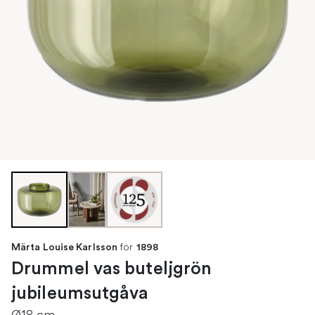
för
Märta Louise Karlsson
1898
Drummel vas buteljgrön
jubileumsutgåva
Ø18 cm