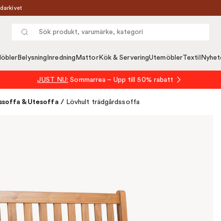
darkivet
öbler
Belysning
Inredning
Mattor
Kök & Servering
Utemöbler
Textil
Nyhet
JUST NU:
Sommarrea – Upp till 50% rabatt
soffa & Utesoffa
/
Lövhult trädgårdssoffa