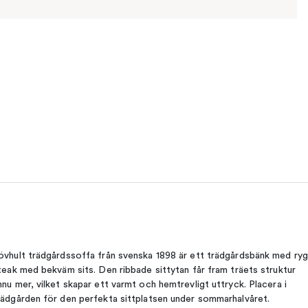
övhult trädgårdssoffa från svenska 1898 är ett trädgårdsbänk med ry
 teak med bekväm sits. Den ribbade sittytan får fram träets struktur
nnu mer, vilket skapar ett varmt och hemtrevligt uttryck. Placera i
rädgården för den perfekta sittplatsen under sommarhalvåret.