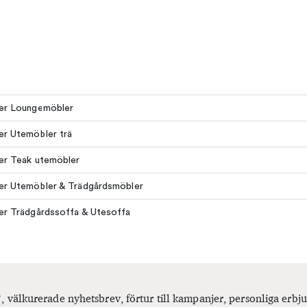
ler Loungemöbler
ler Utemöbler trä
ler Teak utemöbler
ler Utemöbler & Trädgårdsmöbler
ler Trädgårdssoffa & Utesoffa
, välkurerade nyhetsbrev, förtur till kampanjer, personliga er