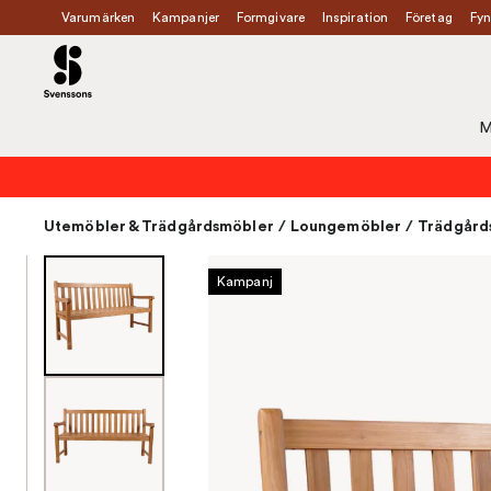
Varumärken
Kampanjer
Formgivare
Inspiration
Företag
Fyn
M
Utemöbler & Trädgårdsmöbler
/
Loungemöbler
/
Trädgårds
Kampanj