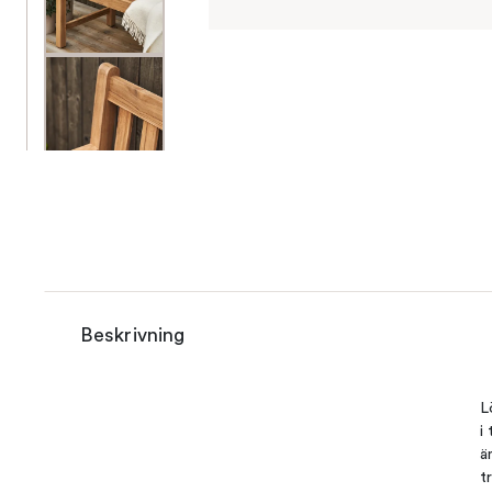
Beskrivning
L
i
ä
t