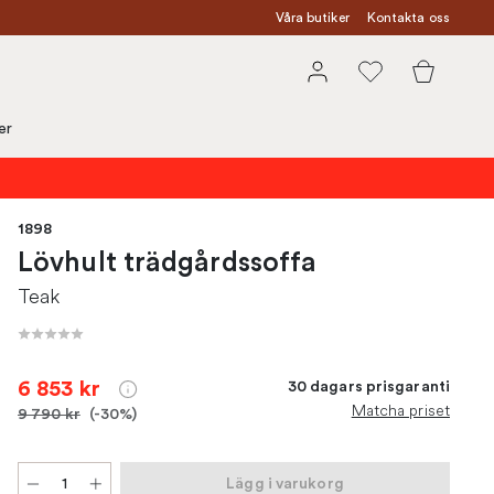
Våra butiker
Kontakta oss
er
1898
Lövhult trädgårdssoffa
Teak
6 853 kr
30 dagars prisgaranti
Matcha priset
9 790 kr
(-30%)
Lägg i varukorg