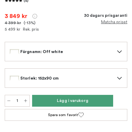
(
5
)
3 849 kr
30 dagars prisgaranti
Matcha priset
4 399 kr
(-13%)
5 499 kr
Rek. pris
Färgnamn: Off white
Storlek: 152x90 cm
Lägg i varukorg
Spara som favorit