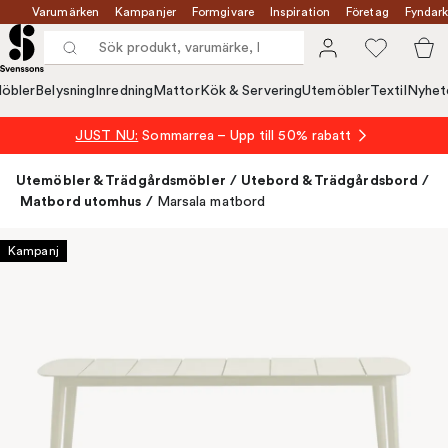
Varumärken
Kampanjer
Formgivare
Inspiration
Företag
Fyndark
öbler
Belysning
Inredning
Mattor
Kök & Servering
Utemöbler
Textil
Nyhet
JUST NU:
Sommarrea – Upp till 50% rabatt
Utemöbler & Trädgårdsmöbler
/
Utebord & Trädgårdsbord
/
Matbord utomhus
/
Marsala matbord
Kampanj