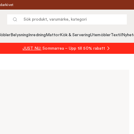
darkivet
öbler
Belysning
Inredning
Mattor
Kök & Servering
Utemöbler
Textil
Nyhet
JUST NU:
Sommarrea – Upp till 50% rabatt