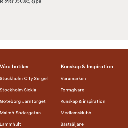
le över 3500kr, ej på
Våra butiker
Kunskap & Inspiration
Stockholm City Sergel
Varumärken
Stockholm Sickla
Formgivare
Göteborg Järntorget
Kunskap & inspiration
Malmö Södergatan
Medlemsklubb
Lammhult
Bästsäljare