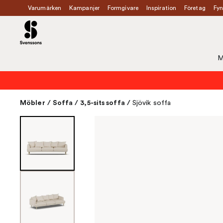
Varumärken
Kampanjer
Formgivare
Inspiration
Företag
Fyn
M
Möbler
/
Soffa
/
3,5-sits soffa
/
Sjövik soffa