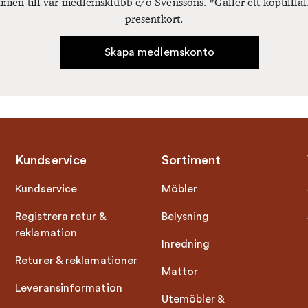
men till vår medlemsklubb c/o Svenssons. *Gäller ett köptillfäl
presentkort.
Skapa medlemskonto
Kundservice
Sortiment
Kundservice
Möbler
Registrera retur &
Belysning
reklamation
Inredning
Returer & reklamationer
Mattor
Leveransinformation
Utemöbler &