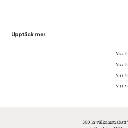
Upptäck mer
Visa f
Visa f
Visa f
Visa f
300 kr välkomstrabatt*