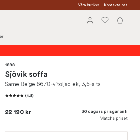
Våra butiker
Kontakta oss
er
1898
Sjövik soffa
Same Beige 6670-vitoljad ek, 3,5-sits
(
4.8
)
22 190 kr
30 dagars prisgaranti
Matcha priset