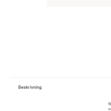
Beskrivning
S
o