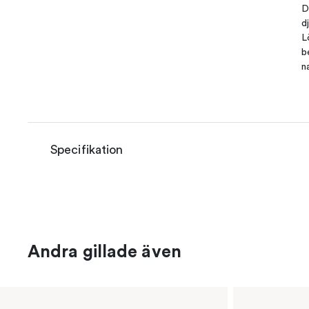
D
d
L
b
n
Specifikation
Andra gillade även