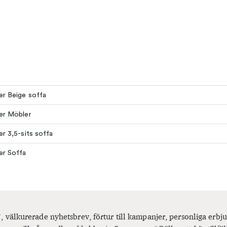
ler Beige soffa
ler Möbler
ler 3,5-sits soffa
ler Soffa
, välkurerade nyhetsbrev, förtur till kampanjer, personliga er