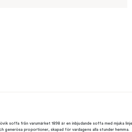
jövik soffa från varumärket 1898 är en inbjudande soffa med mjuka linj
ch generösa proportioner, skapad för vardagens alla stunder hemma.