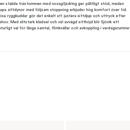
en stabila trästommen med nozagfjädring ger pålitligt stöd, medan
jupa sittdynor med följsam stoppning erbjuder hög komfort över tid.
ösa ryggkuddar gör det enkelt att justera sittdjup och uttryck efter
ehov. Med slitstark klädsel och väl avvägd sitthöjd blir Sjövik ett
aturligt val för långa samtal, filmkvällar och avkoppling i vardagsrumme