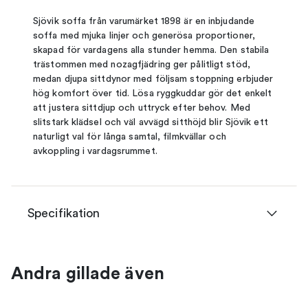
Sjövik soffa från varumärket 1898 är en inbjudande
soffa med mjuka linjer och generösa proportioner,
skapad för vardagens alla stunder hemma. Den stabila
trästommen med nozagfjädring ger pålitligt stöd,
medan djupa sittdynor med följsam stoppning erbjuder
hög komfort över tid. Lösa ryggkuddar gör det enkelt
att justera sittdjup och uttryck efter behov. Med
slitstark klädsel och väl avvägd sitthöjd blir Sjövik ett
naturligt val för långa samtal, filmkvällar och
avkoppling i vardagsrummet.
Specifikation
Andra gillade även