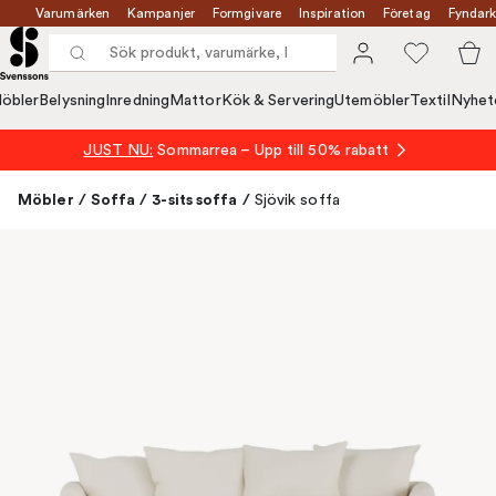
Varumärken
Kampanjer
Formgivare
Inspiration
Företag
Fyndark
öbler
Belysning
Inredning
Mattor
Kök & Servering
Utemöbler
Textil
Nyhet
JUST NU:
Sommarrea – Upp till 50% rabatt
Möbler
/
Soffa
/
3-sits soffa
/
Sjövik soffa