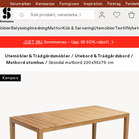
Varumärken
Kampanjer
Formgivare
Inspiration
Företag
Fyndark
öbler
Belysning
Inredning
Mattor
Kök & Servering
Utemöbler
Textil
Nyhet
JUST NU:
Sommarrea – Upp till 50% rabatt
Utemöbler & Trädgårdsmöbler
/
Utebord & Trädgårdsbord
/
Matbord utomhus
/
Sköndal matbord 220x95x76 cm
Kampanj