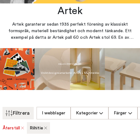
Artek
Artek garanterar sedan 1935 perfekt förening av klassiskt
formspråk, materiell beständighet och modernt tänkande. Ett
exempel på detta är Artek pall 60 och Artek stol 69. En av
Arteks grundare, finska ikonen Alvar Alto, vars möbeldesign
upprepas i typiskt L-formade ben som syns i inredningar världen
över från Helsingfors till Tokyo. Altos orubbade kärlek till
blonda träslaget björk märks bland annat i klassiska tevagnen
EXKLUSIV ÅTERFÖRSÄLJARE
901, välkända pallen E60 men även hos Arteks nya formgivare
Unikt designsamarbete: Artek + Marimekko
som Pancho Nikanders populära vedkorg Kanto. Eero Aarnios
lampa Double Bubble är ett annat modigt tillskott för 2000-
talet.
Filtrera
I webblager
Kategorier
Färger
Återställ
Riihitie