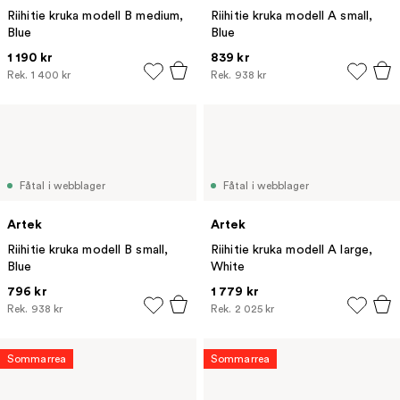
Riihitie kruka modell B medium,
Riihitie kruka modell A small,
Blue
Blue
1 190 kr
839 kr
Rek.
1 400 kr
Rek.
938 kr
Fåtal i webblager
Fåtal i webblager
Artek
Artek
Riihitie kruka modell B small,
Riihitie kruka modell A large,
Blue
White
796 kr
1 779 kr
Rek.
938 kr
Rek.
2 025 kr
Sommarrea
Sommarrea