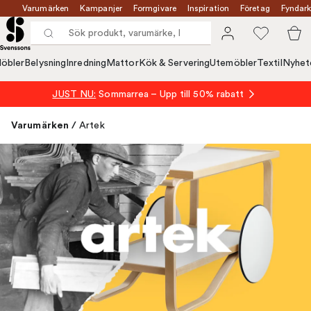
Varumärken
Kampanjer
Formgivare
Inspiration
Företag
Fyndark
öbler
Belysning
Inredning
Mattor
Kök & Servering
Utemöbler
Textil
Nyhet
JUST NU:
Sommarrea – Upp till 50% rabatt
Varumärken
/
Artek