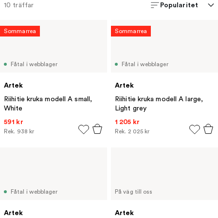
Popularitet
10
träffar
Sommarrea
Sommarrea
Fåtal i webblager
Fåtal i webblager
Artek
Artek
Riihitie kruka modell A small,
Riihitie kruka modell A large,
White
Light grey
591 kr
1 205 kr
Rek.
938 kr
Rek.
2 025 kr
Fåtal i webblager
På väg till oss
Artek
Artek