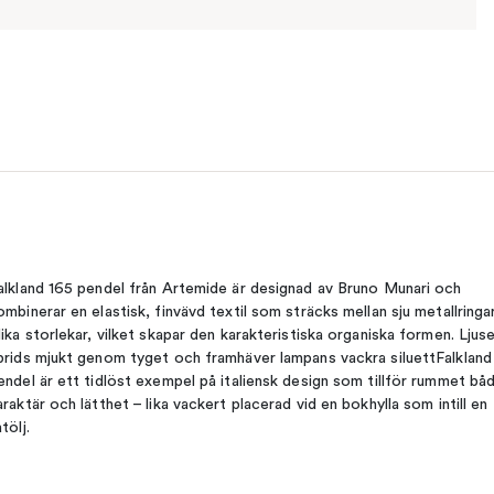
alkland 165 pendel från Artemide är designad av Bruno Munari och
ombinerar en elastisk, finvävd textil som sträcks mellan sju metallringar
lika storlekar, vilket skapar den karakteristiska organiska formen. Ljus
prids mjukt genom tyget och framhäver lampans vackra siluettFalkland
endel är ett tidlöst exempel på italiensk design som tillför rummet bå
araktär och lätthet – lika vackert placerad vid en bokhylla som intill en
tölj.