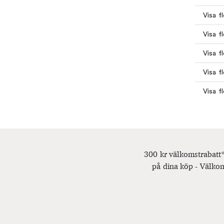
Visa f
Visa f
Visa f
Visa f
Visa f
300 kr välkomstrabatt*
på dina köp - Välkom