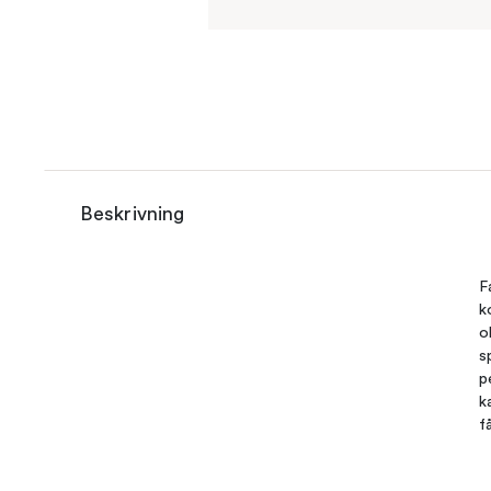
Beskrivning
F
k
o
s
p
k
få