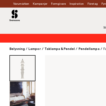
Varumärken
Kampanjer
Formgivare
Inspiration
Företag
Fyn
M
Belysning
/
Lampor
/
Taklampa & Pendel
/
Pendellampa
/
F