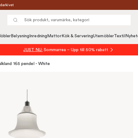
darkivet
öbler
Belysning
Inredning
Mattor
Kök & Servering
Utemöbler
Textil
Nyhet
JUST NU:
Sommarrea – Upp till 50% rabatt
alkland 165 pendel - White