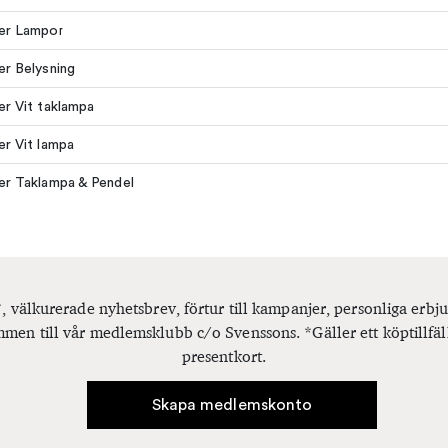
ler Lampor
ler Belysning
ler Vit taklampa
ler Vit lampa
ler Taklampa & Pendel
, välkurerade nyhetsbrev, förtur till kampanjer, personliga er
men till vår medlemsklubb c/o Svenssons. *Gäller ett köptillfäl
presentkort.
Skapa medlemskonto