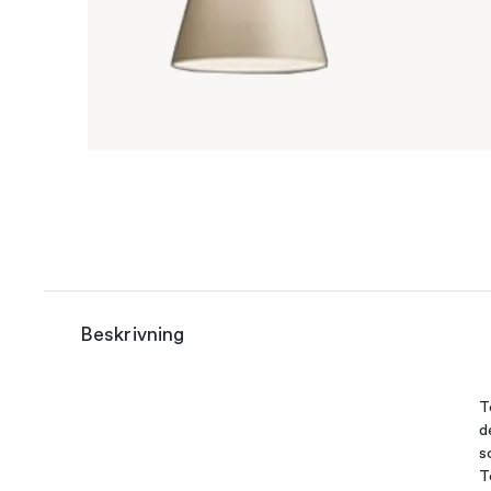
Beskrivning
T
d
s
T