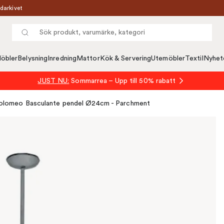
darkivet
öbler
Belysning
Inredning
Mattor
Kök & Servering
Utemöbler
Textil
Nyhet
JUST NU:
Sommarrea – Upp till 50% rabatt
olomeo Basculante pendel Ø24cm - Parchment