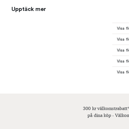
Upptäck mer
Visa f
Visa f
Visa f
Visa f
Visa f
300 kr välkomstrabatt*
på dina köp - Välkom