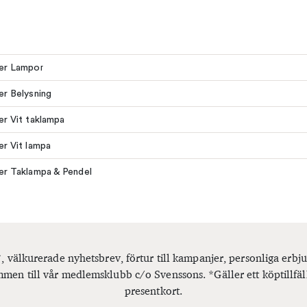
ler Lampor
ler Belysning
ler Vit taklampa
ler Vit lampa
ler Taklampa & Pendel
, välkurerade nyhetsbrev, förtur till kampanjer, personliga er
men till vår medlemsklubb c/o Svenssons. *Gäller ett köptillfäl
presentkort.