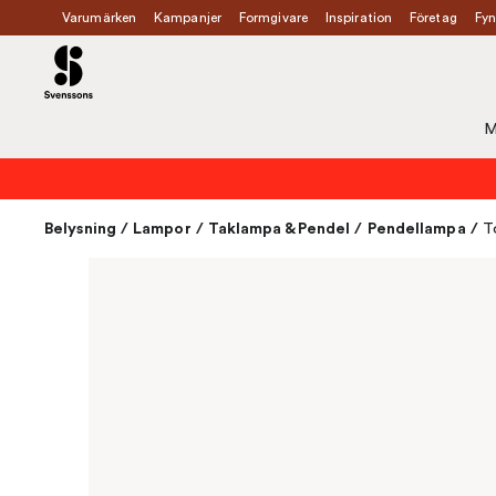
Varumärken
Kampanjer
Formgivare
Inspiration
Företag
Fyn
M
Belysning
/
Lampor
/
Taklampa & Pendel
/
Pendellampa
/
T