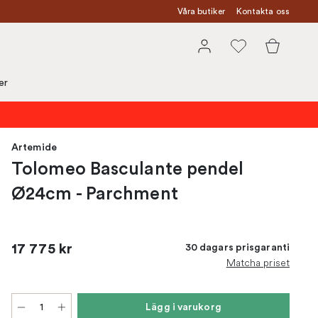
Våra butiker
Kontakta oss
er
Artemide
Tolomeo Basculante pendel
Ø24cm - Parchment
17 775 kr
30 dagars prisgaranti
Matcha priset
Lägg i varukorg