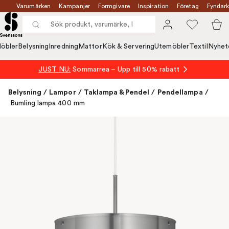
Varumärken
Kampanjer
Formgivare
Inspiration
Företag
Fyndark
öbler
Belysning
Inredning
Mattor
Kök & Servering
Utemöbler
Textil
Nyhet
JUST NU:
Sommarrea – Upp till 50% rabatt
Belysning
/
Lampor
/
Taklampa & Pendel
/
Pendellampa
/
Bumling lampa 400 mm