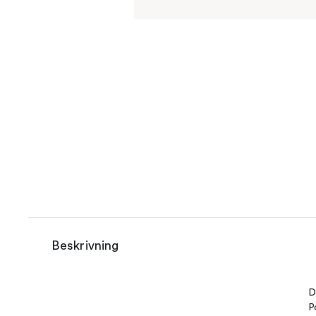
Beskrivning
D
P