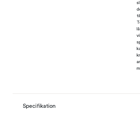
s
d
t
T
l
v
s
k
k
a
m
Specifikation