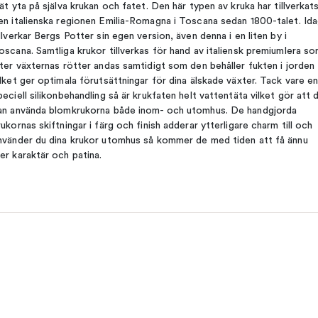
lät yta på själva krukan och fatet. Den här typen av kruka har tillverkats
en italienska regionen Emilia-Romagna i Toscana sedan 1800-talet. Id
illverkar Bergs Potter sin egen version, även denna i en liten by i
oscana. Samtliga krukor tillverkas för hand av italiensk premiumlera s
åter växternas rötter andas samtidigt som den behåller fukten i jorden
ilket ger optimala förutsättningar för dina älskade växter. Tack vare e
peciell silikonbehandling så är krukfaten helt vattentäta vilket gör att 
an använda blomkrukorna både inom- och utomhus. De handgjorda
rukornas skiftningar i färg och finish adderar ytterligare charm till och
nvänder du dina krukor utomhus så kommer de med tiden att få ännu
er karaktär och patina.