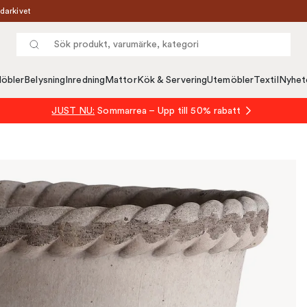
darkivet
öbler
Belysning
Inredning
Mattor
Kök & Servering
Utemöbler
Textil
Nyhet
JUST NU:
Sommarrea – Upp till 50% rabatt