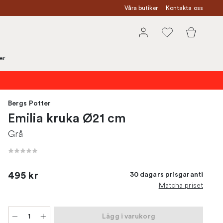
Våra butiker
Kontakta oss
er
Bergs Potter
Emilia kruka Ø21 cm
Grå
495 kr
30 dagars prisgaranti
Matcha priset
Lägg i varukorg