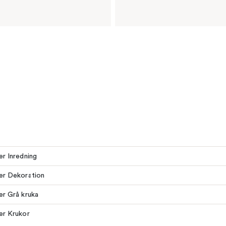
ler Inredning
ler Dekoration
ler Grå kruka
ler Krukor