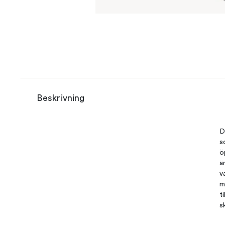
Beskrivning
D
s
ö
ä
v
m
t
s