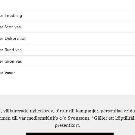
ler Inredning
ler Stor vas
ler Dekoration
ler Rund vas
ler Grön vas
ler Vaser
, välkurerade nyhetsbrev, förtur till kampanjer, personliga er
men till vår medlemsklubb c/o Svenssons. *Gäller ett köptillfäl
presentkort.