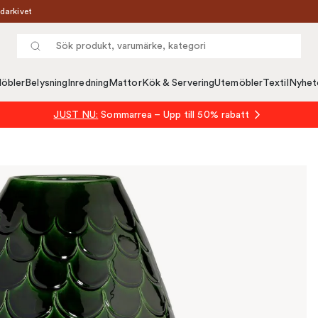
darkivet
öbler
Belysning
Inredning
Mattor
Kök & Servering
Utemöbler
Textil
Nyhet
JUST NU:
Sommarrea – Upp till 50% rabatt