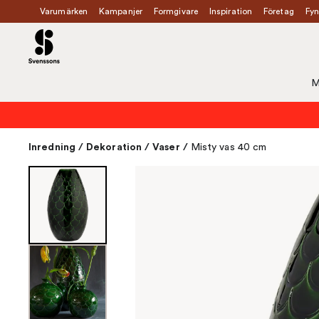
Varumärken
Kampanjer
Formgivare
Inspiration
Företag
Fyn
M
Inredning
/
Dekoration
/
Vaser
/
Misty vas 40 cm