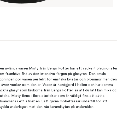
en avlånga vasen Misty från Bergs Potter har ett vackert bladmönste
om framhävs fint av den intensiva färgen på glasyren. Den smala
ppningen gör vasen perfekt för enstaka kvistar och blommor men den
r även vacker som den är. Vasen är handgjord i Italien och har samma
ackra glasyr som krukorna från Bergs Potter så att du lätt kan mixa oc
atcha. Misty finns i flera storlekar som är väldigt fina att sätta
illsammans i ett stilleben. Sätt gärna möbeltassar undertill för att
kydda underlaget mot den råa keramikytan på undersidan.