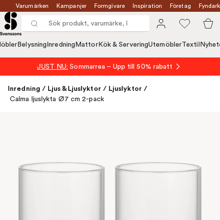
Varumärken
Kampanjer
Formgivare
Inspiration
Företag
Fyndark
öbler
Belysning
Inredning
Mattor
Kök & Servering
Utemöbler
Textil
Nyhet
JUST NU:
Sommarrea – Upp till 50% rabatt
Inredning
/
Ljus & Ljuslyktor
/
Ljuslyktor
/
Calma ljuslykta Ø7 cm 2-pack