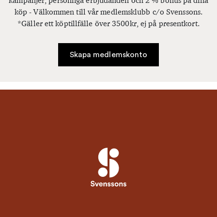
kampanjer, personliga erbjudanden och 2 % bonus på dina
köp - Välkommen till vår medlemsklubb c/o Svenssons.
*Gäller ett köptillfälle över 3500kr, ej på presentkort.
Skapa medlemskonto