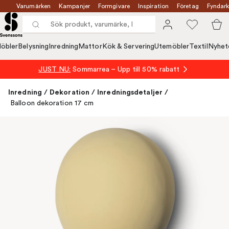
Varumärken
Kampanjer
Formgivare
Inspiration
Företag
Fyndark
öbler
Belysning
Inredning
Mattor
Kök & Servering
Utemöbler
Textil
Nyhet
JUST NU:
Sommarrea – Upp till 50% rabatt
Inredning
/
Dekoration
/
Inredningsdetaljer
/
Balloon dekoration 17 cm