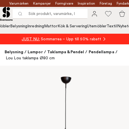
Varumärken
Kampanjer
Formgivare
Inspiration
Företag
Fyndark
öbler
Belysning
Inredning
Mattor
Kök & Servering
Utemöbler
Textil
Nyhet
JUST NU:
Sommarrea – Upp till 50% rabatt
Belysning
/
Lampor
/
Taklampa & Pendel
/
Pendellampa
/
Lou Lou taklampa Ø80 cm